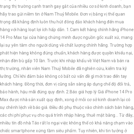
trạng thị trường cạnh tranh gay gắt của nhiều cơ sở kinh doanh, bạn
hãy trao gửi niềm tin ở Nam Thuỷ Mobile. Đơn vị bằng vị thế quan
trọng đã khẳng định luôn thu hút đông đảo khách hàng đến mua
hàng với hàng loạt lợi ích hấp dẫn. 1.Cam kết hàng chính hãng iPhone
14 Pro Max tại cửa hàng chứng minh được nguồn gốc xuất xứ, mang
lại sự yên tâm cho người dùng về chất lượng chính hãng. Trường hợp
phát hiện hàng không đúng chuẩn, khách hàng được quyền khiếu nại,
nhận đền bù gấp 10 lần. Trước khi nhập khẩu về Việt Nam và bán ra
thị trường, nhân viên Nam Thuỷ Mobile đã nghiên cứu, kiểm tra kỹ
lưỡng. Chỉ khi đảm bảo không có bất cứ vấn đề gì mới trao đến tay
khách hàng. Đồng thời, đơn vị cũng sẵn sàng áp dụng chế độ đổi trả,
bảo hành, hậu mãi đúng quy định. 2.Báo giá hợp lý Giá iPhone 14 Pro
Max được nhà sản xuất quy định, xong ở mỗi cơ sở kinh doanh lại có
sự chênh lệch về báo giá. Điều đó phụ thuộc vào chính sách bán hàng,
các chi phí phục vụ cho quá trình nhập hàng, thuê mặt bằng… Từ đây,
nhiều tín đồ nhà Táo rất lo ngại việc không thể có khả năng chạm vào
chiếc smartphone xứng tầm siêu phẩm. Tuy nhiên, khi tin tưởng ở