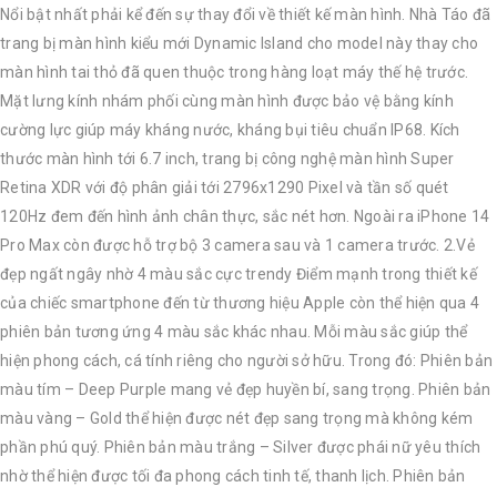
Nổi bật nhất phải kể đến sự thay đổi về thiết kế màn hình. Nhà Táo đã
trang bị màn hình kiểu mới Dynamic Island cho model này thay cho
màn hình tai thỏ đã quen thuộc trong hàng loạt máy thế hệ trước.
Mặt lưng kính nhám phối cùng màn hình được bảo vệ bằng kính
cường lực giúp máy kháng nước, kháng bụi tiêu chuẩn IP68. Kích
thước màn hình tới 6.7 inch, trang bị công nghệ màn hình Super
Retina XDR với độ phân giải tới 2796x1290 Pixel và tần số quét
120Hz đem đến hình ảnh chân thực, sắc nét hơn. Ngoài ra iPhone 14
Pro Max còn được hỗ trợ bộ 3 camera sau và 1 camera trước. 2.Vẻ
đẹp ngất ngây nhờ 4 màu sắc cực trendy Điểm mạnh trong thiết kế
của chiếc smartphone đến từ thương hiệu Apple còn thể hiện qua 4
phiên bản tương ứng 4 màu sắc khác nhau. Mỗi màu sắc giúp thể
hiện phong cách, cá tính riêng cho người sở hữu. Trong đó: Phiên bản
màu tím – Deep Purple mang vẻ đẹp huyền bí, sang trọng. Phiên bản
màu vàng – Gold thể hiện được nét đẹp sang trọng mà không kém
phần phú quý. Phiên bản màu trắng – Silver được phái nữ yêu thích
nhờ thể hiện được tối đa phong cách tinh tế, thanh lịch. Phiên bản