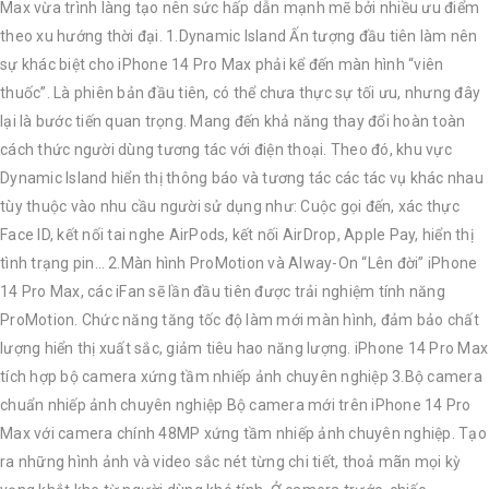
Max vừa trình làng tạo nên sức hấp dẫn mạnh mẽ bởi nhiều ưu điểm
theo xu hướng thời đại. 1.Dynamic Island Ấn tượng đầu tiên làm nên
sự khác biệt cho iPhone 14 Pro Max phải kể đến màn hình “viên
thuốc”. Là phiên bản đầu tiên, có thể chưa thực sự tối ưu, nhưng đây
lại là bước tiến quan trọng. Mang đến khả năng thay đổi hoàn toàn
cách thức người dùng tương tác với điện thoại. Theo đó, khu vực
Dynamic Island hiển thị thông báo và tương tác các tác vụ khác nhau
tùy thuộc vào nhu cầu người sử dụng như: Cuộc gọi đến, xác thực
Face ID, kết nối tai nghe AirPods, kết nối AirDrop, Apple Pay, hiển thị
tình trạng pin… 2.Màn hình ProMotion và Alway-On “Lên đời” iPhone
14 Pro Max, các iFan sẽ lần đầu tiên được trải nghiệm tính năng
ProMotion. Chức năng tăng tốc độ làm mới màn hình, đảm bảo chất
lượng hiển thị xuất sắc, giảm tiêu hao năng lượng. iPhone 14 Pro Max
tích hợp bộ camera xứng tầm nhiếp ảnh chuyên nghiệp 3.Bộ camera
chuẩn nhiếp ảnh chuyên nghiệp ‌Bộ camera mới trên ‌iPhone 14 Pro‌
Max với camera chính 48MP xứng tầm nhiếp ảnh chuyên nghiệp. Tạo
ra những hình ảnh và video sắc nét từng chi tiết, thoả mãn mọi kỳ