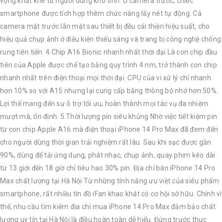
vọng khắt khe từ người dùng khó tính. Ở camera trước, chiếc
smartphone được tích hợp thêm chức năng lấy nét tự động. Cả
camera mặt trước lẫn mặt sau thiết bị đều cải thiện hiệu suất, cho
hiệu quả chụp ảnh ở điều kiện thiếu sáng và trang bị công nghệ chống
rung tiên tiến. 4.Chip A16 Bionic nhanh nhất thời đại Là con chip đầu
tiên của Apple được chế tạo bằng quy trình 4 nm, trở thành con chip
nhanh nhất trên điện thoại mọi thời đại. CPU của vi xử lý chỉ nhanh
hơn 10% so với A15 nhưng lại cung cấp băng thông bộ nhớ hơn 50%.
Lợi thế mang đến sự ỗ trợ tối ưu, hoàn thành mọi tác vụ đa nhiệm
mượt mà, ổn định. 5.Thời lượng pin siêu khủng Nhờ việc tiết kiệm pin
từ con chip Apple A16 mà điện thoại iPhone 14 Pro Max đã đem đến
cho người dùng thời gian trải nghiệm rất lâu. Sau khi sạc được gần
90%, dùng để tải ứng dụng, phát nhạc, chụp ảnh, quay phim kéo dài
từ 13 giới đến 18 giờ chỉ tiêu hao 30% pin. Địa chỉ bán iPhone 14 Pro
Max chất lượng tại Hà Nội Từ những tính năng ưu việt của siêu phẩm
smartphone, rất nhiều tín đồ iFan khao khát có cơ hội sở hữu. Chính vì
thế, nhu cầu tìm kiếm địa chỉ mua iPhone 14 Pro Max đảm bảo chất
lượng uy tín tại Hà Nội là điều hoàn toàn dễ hiểu. Đứng trước thực