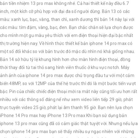
bản tiền nhiệm 13 pro max không nhé. Cả hai thiết kế này đều 6.7
inch, một kích cỡ phù hợp với đại đa số người dùng. Bản 13 có các
màu: xanh lục, bạc, vàng, than chì, xanh dương thì bản 14 này lại với
các màu: tím đậm, vàng, bạc, đen. Bạn chắc chắn sẽ lựa chọn được
cho mình một gu màu yêu thích với em điện thoại hiện đại bậc nhất
thị trường hiện nay. Về hình thức thiết kế bản iphone 14 pro max có
một số đổi khác so với bản trước đó mặc dù nhìn nó khá giống nhau.
Bản 14 sở hữu tỷ lệ khung hình hơn cho màn hình điện thoại, đồng
thời thay đổi từ tai thỏ sang hình viên thuốc ở khu vực notch. Máy
ảnh ảnh của iphone 14 pro max được chú trọng đầu tư với một cảm
biến 48MP, so với 12MP của thế hệ trước thì đó là một bước tiến vượt
bậc. Pin của chiếc chiếc điện thoại mới ra mắt này cũng tối ưu hơn rất
nhiều với các thông số đáng nể như xem video liên tiếp 29 giờ, phát
trực tuyến video 25 giờ, phát lại âm thanh 95 giờ. Bạn nên lựa chọn
iPhone 14 Pro max hay iPhone 13 Pro max Khi bạn sử dụng bản
iphone 13 pro max cũng đã có cảm giác thật tuyệt vời. Nhưng nếu lựa
chọn iphone 14 pro max bạn sẽ thấy nhiều sự ngạc nhiên với những