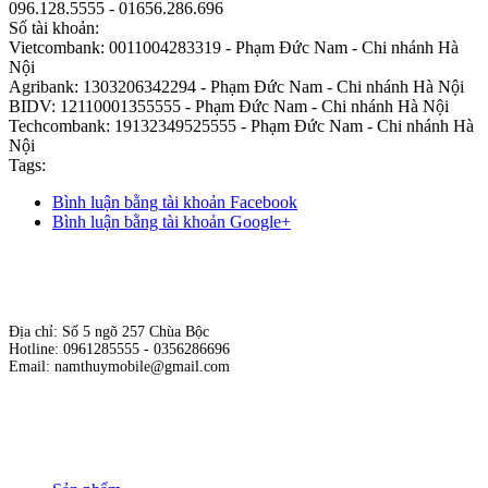
096.128.5555 - 01656.286.696
Số tài khoản:
Vietcombank: 0011004283319 - Phạm Đức Nam - Chi nhánh Hà
Nội
Agribank: 1303206342294 - Phạm Đức Nam - Chi nhánh Hà Nội
BIDV: 12110001355555 - Phạm Đức Nam - Chi nhánh Hà Nội
Techcombank: 19132349525555 - Phạm Đức Nam - Chi nhánh Hà
Nội
Tags:
Bình luận bằng tài khoản Facebook
Bình luận bằng tài khoản Google+
Địa chỉ: Số 5 ngõ 257 Chùa Bộc
Hotline: 0961285555 - 0356286696
Email: namthuymobile@gmail.com
Hộ kinh doanh cửa hàng Nam Thủy Mobile
Giấy phép kinh doanh số: 01E8019717 do sở KH & ĐT Hà Nội cấp
ngày 19/10/2015.
Chịu trách nhiệm nội dung: Phạm Đức Nam.