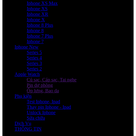
Iphone XS Max
Iphone XS
Iphone XR
Iphone X
Iphone 8 Plus
Iphone 8
Iphone 7 Plus
Iphone 7
Iphone New
Series 5
Series 4
Series 3
Series 2
Apple Watch
Củ sạc, Cáp sạc, Tai nghe
Pin dự phòng
Ốp lưng, Bao da
Phụ kiện
Test Iphone, Ipad
Thay pin Iphone - Ipad
Unlock Iphone
Sửa chữa
Dịch Vụ
THÔNG TIN