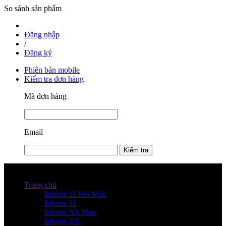
So sánh sản phẩm
Đăng nhập
/
Đăng ký
Phiên bản mobile
Kiểm tra đơn hàng
Mã đơn hàng
Email
Kiểm tra
Danh mục sản phẩm
Trang chủ
Iphone 11 Pro Max
Iphone 11
Iphone XS Max
Iphone XS