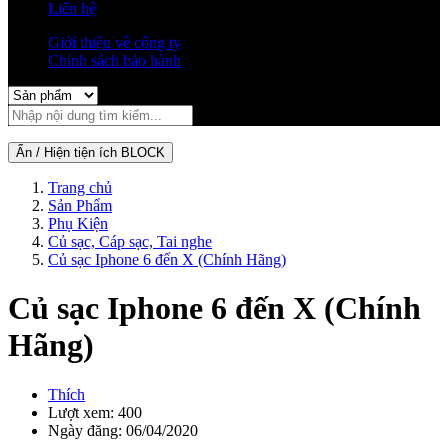
Liên hệ
Giới thiệu về công ty
Chính sách bảo hành
Ẩn / Hiện tiện ích BLOCK
Trang chủ
Sản Phẩm
Phụ Kiện
Củ sạc, Cáp sạc, Tai nghe
Củ sạc Iphone 6 đến X (Chính Hãng)
Củ sạc Iphone 6 đến X (Chính
Hãng)
Thích
Lượt xem: 400
Ngày đăng: 06/04/2020