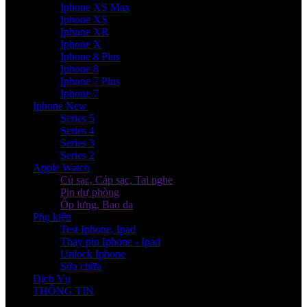
Iphone XS Max
Iphone XS
Iphone XR
Iphone X
Iphone 8 Plus
Iphone 8
Iphone 7 Plus
Iphone 7
Iphone New
Series 5
Series 4
Series 3
Series 2
Apple Watch
Củ sạc, Cáp sạc, Tai nghe
Pin dự phòng
Ốp lưng, Bao da
Phụ kiện
Test Iphone, Ipad
Thay pin Iphone - Ipad
Unlock Iphone
Sửa chữa
Dịch Vụ
THÔNG TIN