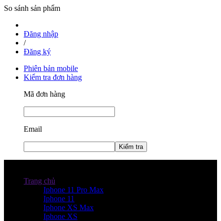
So sánh sản phẩm
Đăng nhập
/
Đăng ký
Phiên bản mobile
Kiểm tra đơn hàng
Mã đơn hàng
Email
Kiểm tra
Danh mục sản phẩm
Trang chủ
Iphone 11 Pro Max
Iphone 11
Iphone XS Max
Iphone XS