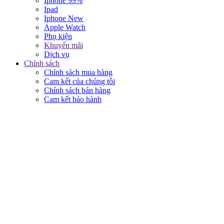
Iphone 99%
Ipad
Iphone New
Apple Watch
Phụ kiện
Khuyến mãi
Dịch vụ
Chính sách
Chính sách mua hàng
Cam kết của chúng tôi
Chính sách bán hàng
Cam kết bảo hành
KẾT NỐI VỚI CHÚNG TÔI