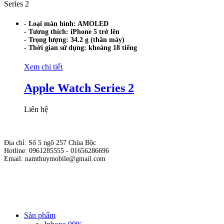
Series 2
- Loại màn hình: AMOLED
- Tương thích: iPhone 5 trở lên
- Trọng lượng: 34.2 g (thân máy)
- Thời gian sử dụng: khoảng 18 tiếng
Xem chi tiết
Apple Watch Series 2
Liên hệ
Địa chỉ: Số 5 ngõ 257 Chùa Bộc
Hotline: 0961285555 - 01656286696
Email: namthuymobile@gmail.com
Hộ kinh doanh cửa hàng Nam Thủy Mobile
Giấy phép kinh doanh số: 01E8019717 do sở KH & ĐT Hà Nội cấp
ngày 19/10/2015.
Chịu trách nhiệm nội dung: Phạm Đức Nam.
Sản phẩm