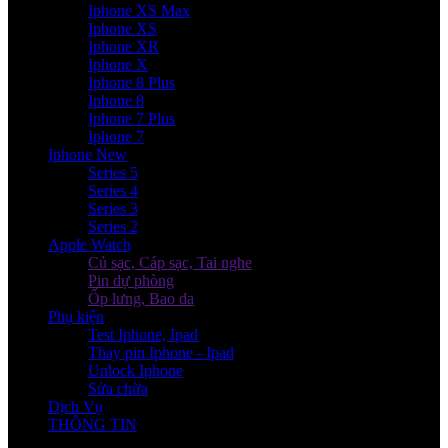
Iphone XS Max
Iphone XS
Iphone XR
Iphone X
Iphone 8 Plus
Iphone 8
Iphone 7 Plus
Iphone 7
Iphone New
Series 5
Series 4
Series 3
Series 2
Apple Watch
Củ sạc, Cáp sạc, Tai nghe
Pin dự phòng
Ốp lưng, Bao da
Phụ kiện
Test Iphone, Ipad
Thay pin Iphone - Ipad
Unlock Iphone
Sửa chữa
Dịch Vụ
THÔNG TIN