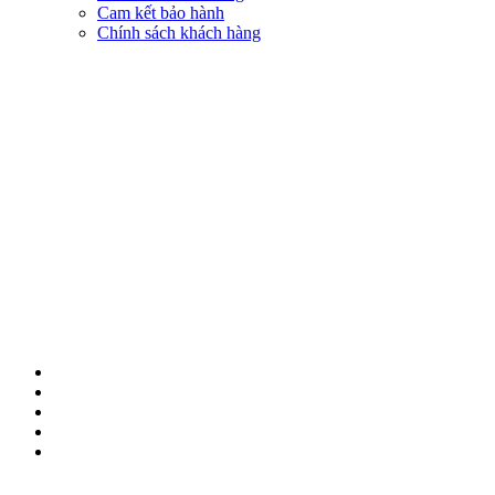
Cam kết bảo hành
Chính sách khách hàng
KẾT NỐI VỚI CHÚNG TÔI
© 2018 BẢN QUYỀN THUỘC VỀ NAM THỦY MOBILE