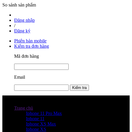
So sánh sản phẩm
Đăng nhập
/
Đăng ký
Phiên bản mobile
Kiểm tra đơn hàng
Mã đơn hàng
Email
Kiểm tra
Danh mục sản phẩm
Trang chủ
Iphone 11 Pro Max
Iphone 11
Iphone XS Max
Iphone XS