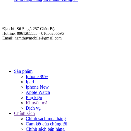
Địa chỉ: Số 5 ngõ 257 Chùa Bộc
Hotline: 0961285555 - 01656286696
Email: namthuymobile@gmail.com
Hộ kinh doanh cửa hàng Nam Thủy Mobile
Giấy phép kinh doanh số: 01E8019717 do sở KH & ĐT Hà Nội cấp
ngày 19/10/2015.
Chịu trách nhiệm nội dung: Phạm Đức Nam.
Sản phẩm
Iphone 99%
Ipad
Iphone New
Apple Watch
Phụ kiện
Khuyến mãi
Dịch vụ
Chính sách
Chính sách mua hàng
Cam kết của chúng tôi
Chính sách bán hàng