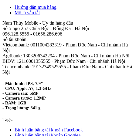
Hướng dẫn mua hàng
Mô tả vắn tắt
Nam Thủy Mobile - Uy tín hàng đầu
Số 5 ngõ 257 Chùa Bộc - Đống Đa - Hà Nội
096.128.5555 - 01656.286.696
Số tài khoản:
Vietcombank: 0011004283319 - Phạm Đức Nam - Chi nhánh Hà
Nội
Agribank: 1303206342294 - Phạm Đức Nam - Chi nhánh Hà Nội
BIDV: 12110001355555 - Phạm Đức Nam - Chi nhánh Hà Nội
Techcombank: 19132349525555 - Phạm Đức Nam - Chi nhánh Hà
Nội
- Màn hình: IPS, 7.9"
- CPU: Apple A7, 1.3 GHz
- Camera sau: 5MP
- Camera trước: 1.2MP
- RAM: 1GB
- Trọng lượng: 341 g
Tags:
Bình luận bằng tài khoản Facebook
Bình luận bằng tài khoản Google+