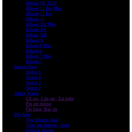
Iphone SE 2020
iPhone 11 Pro Max
iPhone 11 Pro
iPhone 11
Iphone XS Max
Iphone XS
Iphone XR
Iphone X
Iphone 8 Plus
Iphone 8
Iphone 7 Plus
Iphone 7
Iphone New
Series 5
Series 4
Series 3
Series 2
Apple Watch
Củ sạc, Cáp sạc, Tai nghe
Pin dự phòng
Ốp lưng, Bao da
Phụ kiện
Test Iphone, Ipad
Thay pin Iphone - Ipad
Unlock Iphone