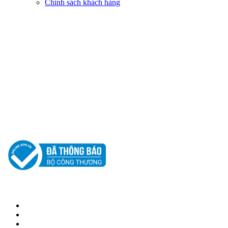
Chính sách khách hàng
KẾT NỐI VỚI CHÚNG TÔI
© 2018 BẢN QUYỀN THUỘC VỀ NAM THỦY MOBILE