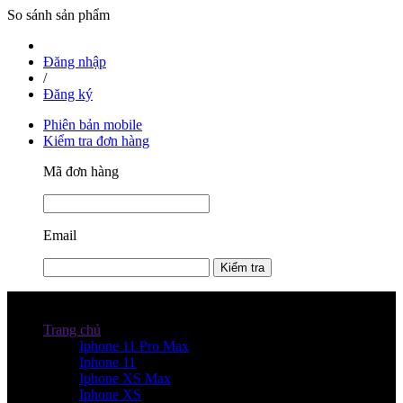
So sánh sản phẩm
Đăng nhập
/
Đăng ký
Phiên bản mobile
Kiểm tra đơn hàng
Mã đơn hàng
Email
Kiểm tra
Danh mục sản phẩm
Trang chủ
Iphone 11 Pro Max
Iphone 11
Iphone XS Max
Iphone XS