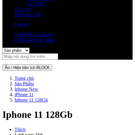
Sửa chữa
Dịch Vụ
THÔNG TIN
Liên hệ
Giới thiệu về công ty
Chính sách bảo hành
Ẩn / Hiện tiện ích BLOCK
Trang chủ
Sản Phẩm
Iphone New
iPhone 11
Iphone 11 128Gb
Iphone 11 128Gb
Thích
Lượt xem: 566