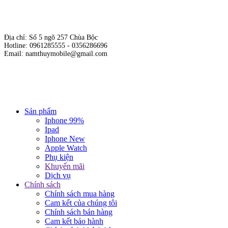
Địa chỉ: Số 5 ngõ 257 Chùa Bộc
Hotline: 0961285555 - 0356286696
Email: namthuymobile@gmail.com
Hộ kinh doanh cửa hàng Nam Thủy Mobile
Giấy phép kinh doanh số: 01E8019717 do sở KH & ĐT Hà Nội cấp
ngày 19/10/2015.
Chịu trách nhiệm nội dung: Phạm Đức Nam.
Sản phẩm
Iphone 99%
Ipad
Iphone New
Apple Watch
Phụ kiện
Khuyến mãi
Dịch vụ
Chính sách
Chính sách mua hàng
Cam kết của chúng tôi
Chính sách bán hàng
Cam kết bảo hành