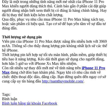
Đây là một trong những tính năng mới mẻ nhất của iPhone 11 Pro
Max khiến người dùng thích thú. Cảnh báo gắn ở phần cài đặt giúp
người dùng nhận biết xem thiết bị có đúng là hàng chính hãng. Hay
đã bị thay thế linh kiện kém chất lượng.
Qua đây, phục vụ nhu cầu mua iPhone 11 Pro Max hàng xách tay,
hoặc sản phẩm cũ hiệu quả. Tạo cơ sở để bạn yên tâm về sự đầu tư
đúng đắn.
Thời lượng sử dụng pin
Viên pin của iPhone 11 Pro Max được nâng lên nhiều hơn với 3969
mAh. Thông số cho thấy dung lượng pin khủng nhất lịch sử các thế
hệ iPhone.
Thời lượng pin kết hợp sự tối ưu màn hình, phần mềm, giúp thiết bị
tiêu hao ít năng lượng. Kéo dài thời gian sử dụng cho người dùng,
hơn hẳn 5 giờ so với iPhone Xs Max tiền nhiệm.
Còn rất nhiều sự thay đổi mới mẻ về tính năng trên
iPhone 11 Pro
Max
đang chờ đón bạn khám phá. Ngay khi có nhu cầu rinh về
chiếc điện thoại độc đáo, đẳng cấp. Bạn đừng quên đến ngay cơ sở
cung cấp uy tín hàng đầu
http://namthuymobile.com/
.
Tags:
Bình luận
Bình luận bằng tài khoản Facebook