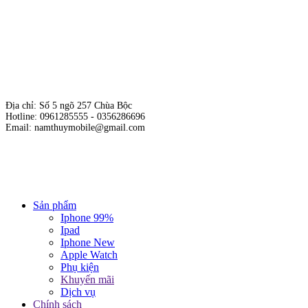
Địa chỉ: Số 5 ngõ 257 Chùa Bộc
Hotline: 0961285555 - 0356286696
Email: namthuymobile@gmail.com
Hộ kinh doanh cửa hàng Nam Thủy Mobile
Giấy phép kinh doanh số: 01E8019717 do sở KH & ĐT Hà Nội cấp
ngày 19/10/2015.
Chịu trách nhiệm nội dung: Phạm Đức Nam.
Sản phẩm
Iphone 99%
Ipad
Iphone New
Apple Watch
Phụ kiện
Khuyến mãi
Dịch vụ
Chính sách