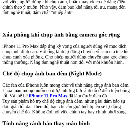
với việc, người dùng khi chụp ảnh, hoặc quay video dễ dàng điều
chỉnh theo ý muốn. Nhờ vậy, đảm bảo khả năng tối ưu, mang đến
tính nghệ thuật, đậm chất “nhiếp ảnh”.
Xóa phông khi chụp ảnh bằng camera góc rộng
iPhone 11 Pro Max đáp ứng kỳ vọng của người dùng về mục đích
chụp ảnh đỉnh cao. Với ống kính tự động chuyển về camera tele lúc
chụp cảnh xóa phông. Cho phép người dùng chuyển qua góc chụp
thông thường. Nâng tầm nghệ thuật hơn đối với mỗi khuôn hình.
Chế độ chụp ảnh ban đêm (Night Mode)
Các fan của iPhone luôn mong chờ về tính năng chụp ảnh ban đêm.
Thỏa mãn mong muốn có được những bức ảnh dù ở điều kiện bóng
tối. Và thế hệ
iPhone 11 Pro Max
đã làm được điều đó.
Tuy sản phẩm hỗ trợ chế độ chụp ảnh đêm, nhưng lại đảm bảo sự
đơn giản tối đa. Theo đó, bạn chỉ cần giơ thiết bị lên sẽ tự động
chuyển chế độ. Không đòi hỏi việc chỉnh tay hay chỉnh phơi sáng.
Tính năng cảnh báo thay màn hình