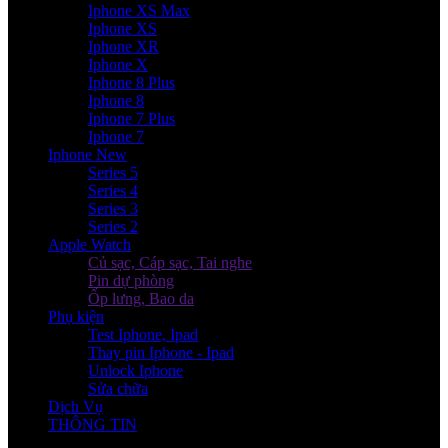
Iphone XS Max
Iphone XS
Iphone XR
Iphone X
Iphone 8 Plus
Iphone 8
Iphone 7 Plus
Iphone 7
Iphone New
Series 5
Series 4
Series 3
Series 2
Apple Watch
Củ sạc, Cáp sạc, Tai nghe
Pin dự phòng
Ốp lưng, Bao da
Phụ kiện
Test Iphone, Ipad
Thay pin Iphone - Ipad
Unlock Iphone
Sửa chữa
Dịch Vụ
THÔNG TIN