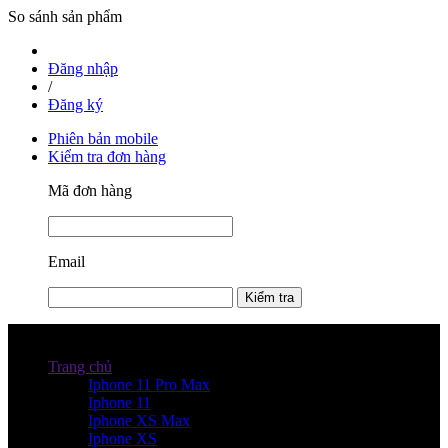
So sánh sản phẩm
Đăng nhập
/
Đăng ký
Phiên bản mobile
Kiểm tra đơn hàng
Mã đơn hàng
Email
Kiểm tra
Danh mục sản phẩm
Trang chủ
Iphone 11 Pro Max
Iphone 11
Iphone XS Max
Iphone XS