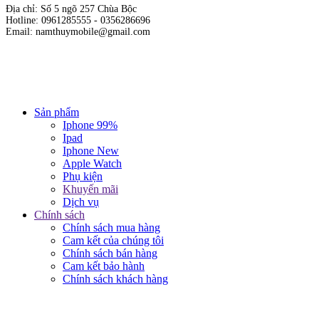
Địa chỉ: Số 5 ngõ 257 Chùa Bộc
Hotline: 0961285555 - 0356286696
Email: namthuymobile@gmail.com
Hộ kinh doanh cửa hàng Nam Thủy Mobile
Giấy phép kinh doanh số: 01E8019717 do sở KH & ĐT Hà Nội cấp
ngày 19/10/2015.
Chịu trách nhiệm nội dung: Phạm Đức Nam.
Sản phẩm
Iphone 99%
Ipad
Iphone New
Apple Watch
Phụ kiện
Khuyến mãi
Dịch vụ
Chính sách
Chính sách mua hàng
Cam kết của chúng tôi
Chính sách bán hàng
Cam kết bảo hành
Chính sách khách hàng
KẾT NỐI VỚI CHÚNG TÔI