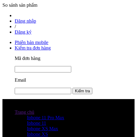
So sánh sản phẩm
Đăng nhập
/
Đăng ký
Phiên bản mobile
Kiểm tra đơn hàng
Mã đơn hàng
Email
Kiểm tra
Danh mục sản phẩm
Trang chủ
Iphone 11 Pro Max
Iphone 11
Iphone XS Max
Iphone XS