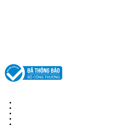
© 2018 BẢN QUYỀN THUỘC VỀ NAM THỦY MOBILE