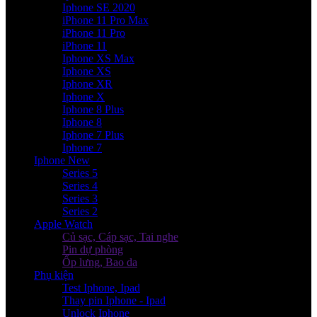
Iphone SE 2020
iPhone 11 Pro Max
iPhone 11 Pro
iPhone 11
Iphone XS Max
Iphone XS
Iphone XR
Iphone X
Iphone 8 Plus
Iphone 8
Iphone 7 Plus
Iphone 7
Iphone New
Series 5
Series 4
Series 3
Series 2
Apple Watch
Củ sạc, Cáp sạc, Tai nghe
Pin dự phòng
Ốp lưng, Bao da
Phụ kiện
Test Iphone, Ipad
Thay pin Iphone - Ipad
Unlock Iphone