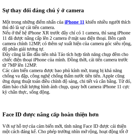
Sự thay đổi đáng chú ý ở camera
Một trong những điểm nhấn của
iPhone 11
khiến nhiều người thích
thú đó là sự cải tiến camera.
Nếu ở thế hệ iPhone XR trước đây chỉ có 1 camera, thì sang iPhone
11 đã được nâng cấp lên 2 camera ở mặt sau điện thoại. Bên cạnh
camera chính 12MP, có thêm sự xuất hiện của camera góc siêu rộng,
độ phân giải tương tự.
Đây cũng là lần đầu tiên nhà Táo tích hợp tính năng chụp đêm cho
chiếc điện thoại iPhone của mình. Đồng thời, cải tiến camera trước
từ 7MP lên 12MP.
Các cảm biến camera được bao phủ kính mờ, trang bị khả năng
chống va đập, công nghệ chống thấm nước tiên tiến. Apple cũng
ứng dụng thuật toán điều chỉnh độ sáng, chi tiết và cân bằng. Từ đó,
đảm bảo chất lượng hình ảnh chụp, quay bởi camera iPhone 11 cực
kỳ chân thực, sống động.
Face ID được nâng cấp hoàn thiện hơn
Với sự hỗ trợ của cảm biến mới, tính năng Face ID được cải thiện
một cách đáng kể. Cho phép trường nhìn mở rộng, hoạt động tốt ở