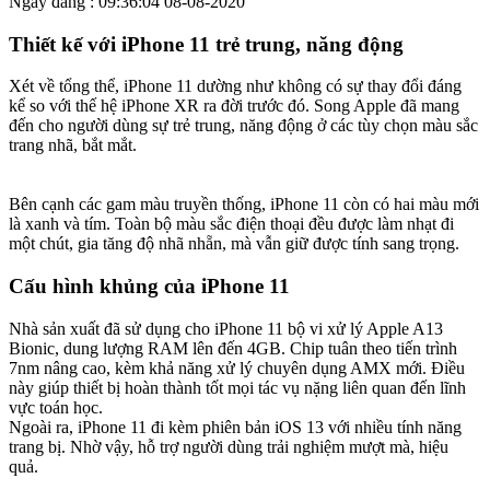
Ngày đăng : 09:36:04 08-08-2020
Thiết kế với iPhone 11 trẻ trung, năng động
Xét về tổng thể, iPhone 11 dường như không có sự thay đổi đáng
kể so với thế hệ iPhone XR ra đời trước đó. Song Apple đã mang
đến cho người dùng sự trẻ trung, năng động ở các tùy chọn màu sắc
trang nhã, bắt mắt.
Bên cạnh các gam màu truyền thống, iPhone 11 còn có hai màu mới
là xanh và tím. Toàn bộ màu sắc điện thoại đều được làm nhạt đi
một chút, gia tăng độ nhã nhẵn, mà vẫn giữ được tính sang trọng.
Cấu hình khủng của iPhone 11
Nhà sản xuất đã sử dụng cho iPhone 11 bộ vi xử lý Apple A13
Bionic, dung lượng RAM lên đến 4GB. Chip tuân theo tiến trình
7nm nâng cao, kèm khả năng xử lý chuyên dụng AMX mới. Điều
này giúp thiết bị hoàn thành tốt mọi tác vụ nặng liên quan đến lĩnh
vực toán học.
Ngoài ra, iPhone 11 đi kèm phiên bản iOS 13 với nhiều tính năng
trang bị. Nhờ vậy, hỗ trợ người dùng trải nghiệm mượt mà, hiệu
quả.