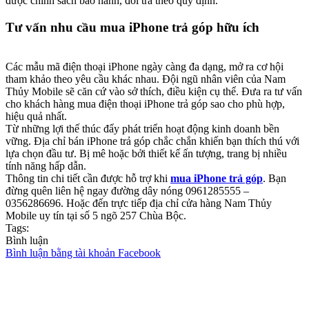
được chính sách bảo hành, đổi trả theo quy định.
Tư vấn nhu cầu mua iPhone trả góp hữu ích
Các mẫu mã điện thoại iPhone ngày càng đa dạng, mở ra cơ hội
tham khảo theo yêu cầu khác nhau. Đội ngũ nhân viên của Nam
Thủy Mobile sẽ căn cứ vào sở thích, điều kiện cụ thể. Đưa ra tư vấn
cho khách hàng mua điện thoại iPhone trả góp sao cho phù hợp,
hiệu quả nhất.
Từ những lợi thế thúc đẩy phát triển hoạt động kinh doanh bền
vững. Địa chỉ bán iPhone trả góp chắc chắn khiến bạn thích thú với
lựa chọn đầu tư. Bị mê hoặc bởi thiết kế ấn tượng, trang bị nhiều
tính năng hấp dẫn.
Thông tin chi tiết cần được hỗ trợ khi
mua iPhone trả góp
. Bạn
đừng quên liên hệ ngay đường dây nóng 0961285555 –
0356286696. Hoặc đến trực tiếp địa chỉ cửa hàng Nam Thủy
Mobile uy tín tại số 5 ngõ 257 Chùa Bộc.
Tags:
Bình luận
Bình luận bằng tài khoản Facebook