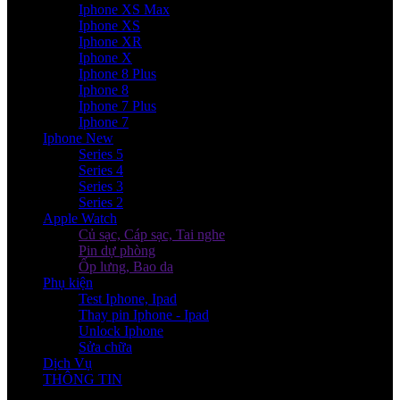
Iphone XS Max
Iphone XS
Iphone XR
Iphone X
Iphone 8 Plus
Iphone 8
Iphone 7 Plus
Iphone 7
Iphone New
Series 5
Series 4
Series 3
Series 2
Apple Watch
Củ sạc, Cáp sạc, Tai nghe
Pin dự phòng
Ốp lưng, Bao da
Phụ kiện
Test Iphone, Ipad
Thay pin Iphone - Ipad
Unlock Iphone
Sửa chữa
Dịch Vụ
THÔNG TIN