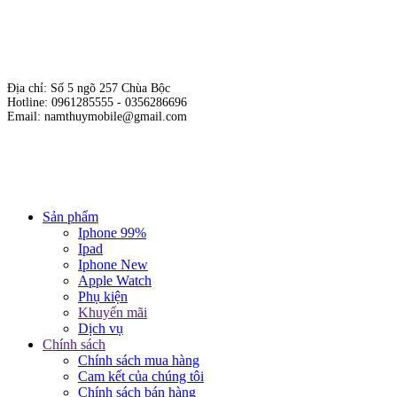
Địa chỉ: Số 5 ngõ 257 Chùa Bộc
Hotline: 0961285555 - 0356286696
Email: namthuymobile@gmail.com
Hộ kinh doanh cửa hàng Nam Thủy Mobile
Giấy phép kinh doanh số: 01E8019717 do sở KH & ĐT Hà Nội cấp
ngày 19/10/2015.
Chịu trách nhiệm nội dung: Phạm Đức Nam.
Sản phẩm
Iphone 99%
Ipad
Iphone New
Apple Watch
Phụ kiện
Khuyến mãi
Dịch vụ
Chính sách
Chính sách mua hàng
Cam kết của chúng tôi
Chính sách bán hàng