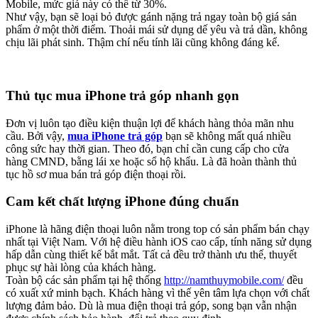
Mobile, mức giá này có thể từ 30%.
Như vậy, bạn sẽ loại bỏ được gánh nặng trả ngay toàn bộ giá sản
phẩm ở một thời điểm. Thoải mái sử dụng dế yêu và trả dần, không
chịu lãi phát sinh. Thậm chí nếu tính lãi cũng không đáng kể.
Thủ tục mua iPhone trả góp nhanh gọn
Đơn vị luôn tạo điều kiện thuận lợi để khách hàng thỏa mãn nhu
cầu. Bởi vậy,
mua iPhone trả góp
bạn sẽ không mất quá nhiều
công sức hay thời gian. Theo đó, bạn chỉ cần cung cấp cho cửa
hàng CMND, bằng lái xe hoặc sổ hộ khẩu. Là đã hoàn thành thủ
tục hồ sơ mua bán trả góp điện thoại rồi.
Cam kết chất lượng iPhone đúng chuẩn
iPhone là hãng điện thoại luôn nằm trong top có sản phẩm bán chạy
nhất tại Việt Nam. Với hệ điều hành iOS cao cấp, tính năng sử dụng
hấp dẫn cùng thiết kế bắt mắt. Tất cả đều trở thành ưu thế, thuyết
phục sự hài lòng của khách hàng.
Toàn bộ các sản phẩm tại hệ thống
http://namthuymobile.com/
đều
có xuất xứ minh bạch. Khách hàng vì thế yên tâm lựa chọn với chất
lượng đảm bảo. Dù là mua điện thoại trả góp, song bạn vẫn nhận