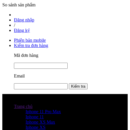
So sánh sản phẩm
Đăng nhập
/
Đăng ký
Phiên bản mobile
Kiểm tra đơn hàng
Mã đơn hàng
Email
Kiểm tra
Danh mục sản phẩm
Trang chủ
Iphone 11 Pro Max
Iphone 11
Iphone XS Max
Iphone XS