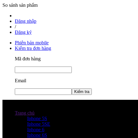
So sánh sản phẩm
Đăng nhập
/
Đăng ký
Phiên bản mobile
Kiểm tra đơn hàng
Mã đơn hàng
Email
Kiểm tra
Danh mục sản phẩm
Trang chủ
Iphone 5S
Iphone 5SE
Iphone 6
Iphone 6S