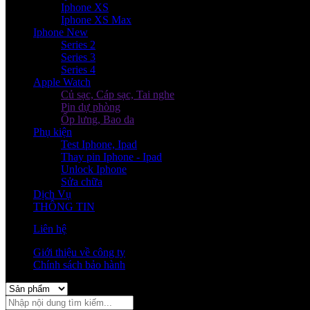
Iphone XS
Iphone XS Max
Iphone New
Series 2
Series 3
Series 4
Apple Watch
Củ sạc, Cáp sạc, Tai nghe
Pin dự phòng
Ốp lưng, Bao da
Phụ kiện
Test Iphone, Ipad
Thay pin Iphone - Ipad
Unlock Iphone
Sửa chữa
Dịch Vụ
THÔNG TIN
Liên hệ
Giới thiệu về công ty
Chính sách bảo hành