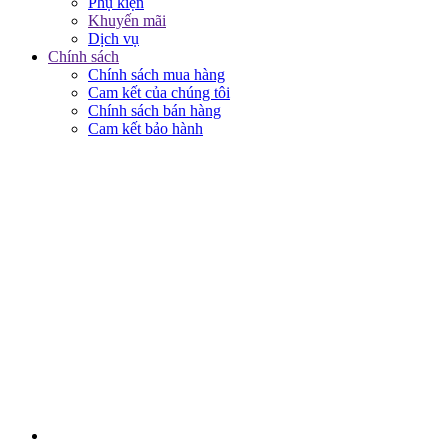
Phụ kiện
Khuyến mãi
Dịch vụ
Chính sách
Chính sách mua hàng
Cam kết của chúng tôi
Chính sách bán hàng
Cam kết bảo hành
KẾT NỐI VỚI CHÚNG TÔI
© 2018 BẢN QUYỀN THUỘC VỀ NAM THỦY MOBILE