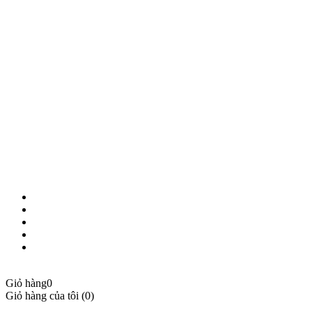
KẾT NỐI VỚI CHÚNG TÔI
© 2018 BẢN QUYỀN THUỘC VỀ NAM THỦY MOBILE
Giỏ hàng
0
Giỏ hàng của tôi (0)