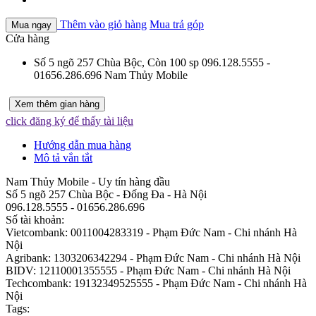
Thêm vào giỏ hàng
Mua trả góp
Mua ngay
Cửa hàng
Số 5 ngõ 257 Chùa Bộc,
Còn 100 sp
096.128.5555 -
01656.286.696
Nam Thủy Mobile
Xem thêm gian hàng
click đăng ký để thấy tài liệu
Hướng dẫn mua hàng
Mô tả vắn tắt
Nam Thủy Mobile - Uy tín hàng đầu
Số 5 ngõ 257 Chùa Bộc - Đống Đa - Hà Nội
096.128.5555 - 01656.286.696
Số tài khoản:
Vietcombank: 0011004283319 - Phạm Đức Nam - Chi nhánh Hà
Nội
Agribank: 1303206342294 - Phạm Đức Nam - Chi nhánh Hà Nội
BIDV: 12110001355555 - Phạm Đức Nam - Chi nhánh Hà Nội
Techcombank: 19132349525555 - Phạm Đức Nam - Chi nhánh Hà
Nội
Tags: