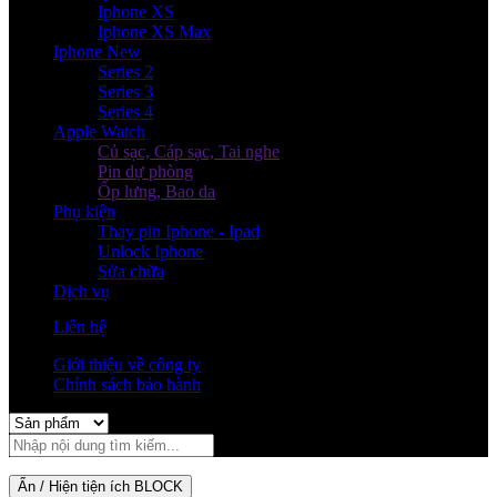
Iphone XS
Iphone XS Max
Iphone New
Series 2
Series 3
Series 4
Apple Watch
Củ sạc, Cáp sạc, Tai nghe
Pin dự phòng
Ốp lưng, Bao da
Phụ kiện
Thay pin Iphone - Ipad
Unlock Iphone
Sửa chữa
Dịch vụ
Liên hệ
Giới thiệu về công ty
Chính sách bảo hành
Ẩn / Hiện tiện ích BLOCK