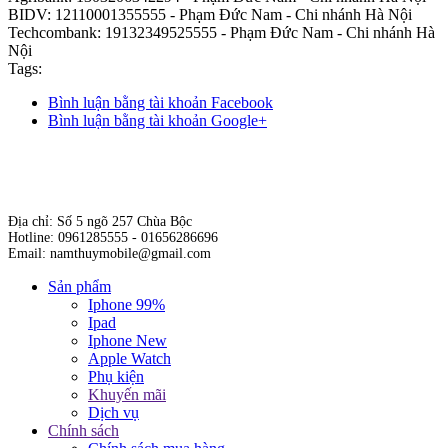
BIDV: 12110001355555 - Phạm Đức Nam - Chi nhánh Hà Nội
Techcombank: 19132349525555 - Phạm Đức Nam - Chi nhánh Hà
Nội
Tags:
Bình luận bằng tài khoản Facebook
Bình luận bằng tài khoản Google+
Địa chỉ: Số 5 ngõ 257 Chùa Bộc
Hotline: 0961285555 - 01656286696
Email: namthuymobile@gmail.com
Sản phẩm
Iphone 99%
Ipad
Iphone New
Apple Watch
Phụ kiện
Khuyến mãi
Dịch vụ
Chính sách