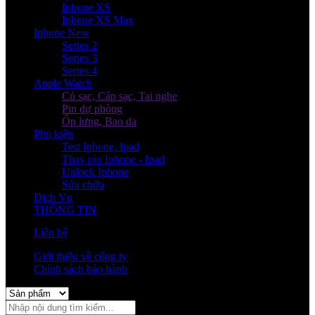
Iphone XS
Iphone XS Max
Iphone New
Series 2
Series 3
Series 4
Apple Watch
Củ sạc, Cáp sạc, Tai nghe
Pin dự phòng
Ốp lưng, Bao da
Phụ kiện
Test Iphone, Ipad
Thay pin Iphone - Ipad
Unlock Iphone
Sửa chữa
Dịch Vụ
THÔNG TIN
Liên hệ
Giới thiệu về công ty
Chính sách bảo hành