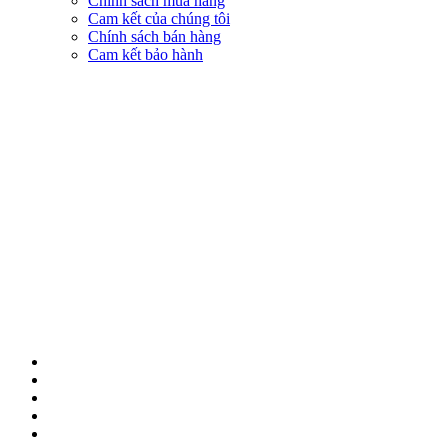
Chính sách mua hàng
Cam kết của chúng tôi
Chính sách bán hàng
Cam kết bảo hành
KẾT NỐI VỚI CHÚNG TÔI
© 2018 BẢN QUYỀN THUỘC VỀ NAM THỦY MOBILE