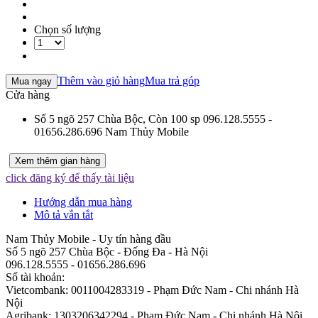
Chọn số lượng
Thêm vào giỏ hàng
Mua trả góp
Mua ngay
Cửa hàng
Số 5 ngõ 257 Chùa Bộc,
Còn 100 sp
096.128.5555 -
01656.286.696
Nam Thủy Mobile
Xem thêm gian hàng
click đăng ký để thấy tài liệu
Hướng dẫn mua hàng
Mô tả vắn tắt
Nam Thủy Mobile - Uy tín hàng đầu
Số 5 ngõ 257 Chùa Bộc - Đống Đa - Hà Nội
096.128.5555 - 01656.286.696
Số tài khoản:
Vietcombank: 0011004283319 - Phạm Đức Nam - Chi nhánh Hà
Nội
Agribank: 1303206342294 - Phạm Đức Nam - Chi nhánh Hà Nội