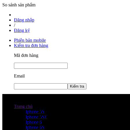
So sánh sản phẩm
Đăng nhập
/
Đăng ký
Phiên bản mobile
Kiểm tra đơn hàng
Mã đơn hàng
Email
Kiểm tra
Danh mục sản phẩm
Trang chủ
Iphone 5S
Iphone 5SE
Iphone 6
Iphone 6S