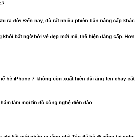
c?
i ra đời. Đến nay, dù rất nhiều phiên bản nâng cấp khác
g khỏi bất ngờ bởi vẻ đẹp mới mẻ, thể hiện đẳng cấp. Hơn
ế hệ iPhone 7 không còn xuất hiện dải ăng ten chạy cắt
 nhám làm mọi tín đồ công nghệ điên đảo.
chi tiết mới nhận ra rằng nhà Táo đã bỏ đi cổng tai nghe