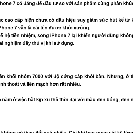
Phone 7 có đáng để đầu tư so với sản phẩm cùng phân khú
 cao cấp hiện chưa có dấu hiệu suy giảm sức hút kể từ kh
hone 7 vẫn là cái tên được khởi xướng.
ế hệ tiền nhiệm, song iPhone 7 lại khiến người dùng khôn
ải nghiệm đầy thú vị khi sử dụng.
ên khối nhôm 7000 với độ cứng cáp khỏi bàn. Nhưng, ở th
nh thoát và liền mạch hơn rất nhiều.
 nằm ở việc bắt kịp xu thế thời đại với màu đen bóng, đen
không có thay đổi quá nhiều. Chỉ khi bạn quan sát kỹ từng 