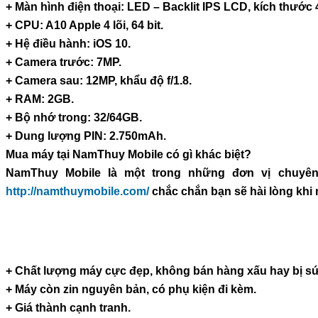
+ Màn hình điện thoại: LED – Backlit IPS LCD, kích thước 
+ CPU: A10 Apple 4 lõi, 64 bit.
+ Hệ điều hành: iOS 10.
+ Camera trước: 7MP.
+ Camera sau: 12MP, khẩu độ f/1.8.
+ RAM: 2GB.
+ Bộ nhớ trong: 32/64GB.
+ Dung lượng PIN: 2.750mAh.
Mua máy tại NamThuy Mobile có gì khác biệt?
NamThuy Mobile là một trong những đơn vị chuyên 
http://namthuymobile.com/
chắc chắn bạn sẽ hài lòng khi 
+ Chất lượng máy cực đẹp, không bán hàng xấu hay bị sứ
+ Máy còn zin nguyên bản, có phụ kiện đi kèm.
+ Giá thành cạnh tranh.