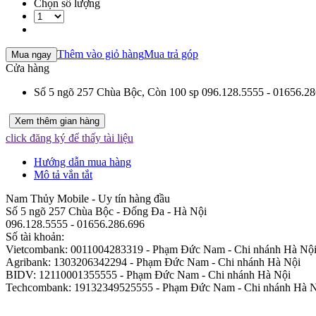
Chọn số lượng
Thêm vào giỏ hàng
Mua trả góp
Mua ngay
Cửa hàng
Số 5 ngõ 257 Chùa Bộc,
Còn 100 sp
096.128.5555 - 01656.28
Xem thêm gian hàng
click đăng ký để thấy tài liệu
Hướng dẫn mua hàng
Mô tả vắn tắt
Nam Thủy Mobile - Uy tín hàng đầu
Số 5 ngõ 257 Chùa Bộc - Đống Đa - Hà Nội
096.128.5555 - 01656.286.696
Số tài khoản:
Vietcombank: 0011004283319 - Phạm Đức Nam - Chi nhánh Hà Nộ
Agribank: 1303206342294 - Phạm Đức Nam - Chi nhánh Hà Nội
BIDV: 12110001355555 - Phạm Đức Nam - Chi nhánh Hà Nội
Techcombank: 19132349525555 - Phạm Đức Nam - Chi nhánh Hà 