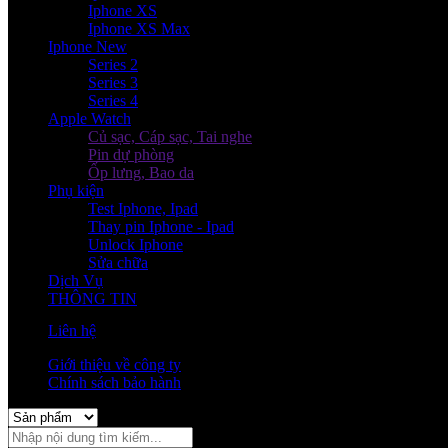
Iphone XS
Iphone XS Max
Iphone New
Series 2
Series 3
Series 4
Apple Watch
Củ sạc, Cáp sạc, Tai nghe
Pin dự phòng
Ốp lưng, Bao da
Phụ kiện
Test Iphone, Ipad
Thay pin Iphone - Ipad
Unlock Iphone
Sửa chữa
Dịch Vụ
THÔNG TIN
Liên hệ
Giới thiệu về công ty
Chính sách bảo hành