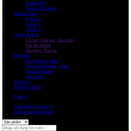
Iphone XS
Iphone XS Max
Iphone New
Series 2
Series 3
Series 4
Apple Watch
Củ sạc, Cáp sạc, Tai nghe
Pin dự phòng
Ốp lưng, Bao da
Phụ kiện
Test Iphone, Ipad
Thay pin Iphone - Ipad
Unlock Iphone
Sửa chữa
Dịch Vụ
THÔNG TIN
Liên hệ
Giới thiệu về công ty
Chính sách bảo hành