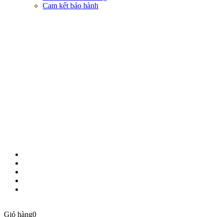
Cam kết bảo hành
KẾT NỐI VỚI CHÚNG TÔI
© 2018 BẢN QUYỀN THUỘC VỀ NAM THỦY MOBILE
Giỏ hàng
0