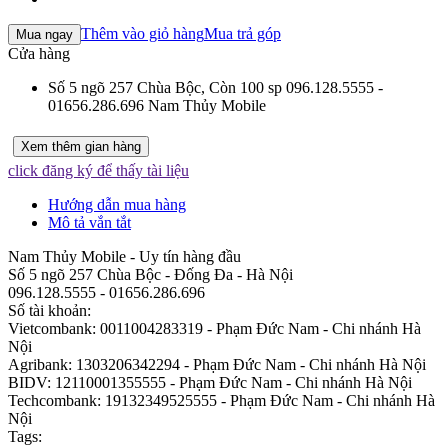
Thêm vào giỏ hàng
Mua trả góp
Mua ngay
Cửa hàng
Số 5 ngõ 257 Chùa Bộc,
Còn 100 sp
096.128.5555 -
01656.286.696
Nam Thủy Mobile
Xem thêm gian hàng
click đăng ký để thấy tài liệu
Hướng dẫn mua hàng
Mô tả vắn tắt
Nam Thủy Mobile - Uy tín hàng đầu
Số 5 ngõ 257 Chùa Bộc - Đống Đa - Hà Nội
096.128.5555 - 01656.286.696
Số tài khoản:
Vietcombank: 0011004283319 - Phạm Đức Nam - Chi nhánh Hà
Nội
Agribank: 1303206342294 - Phạm Đức Nam - Chi nhánh Hà Nội
BIDV: 12110001355555 - Phạm Đức Nam - Chi nhánh Hà Nội
Techcombank: 19132349525555 - Phạm Đức Nam - Chi nhánh Hà
Nội
Tags: