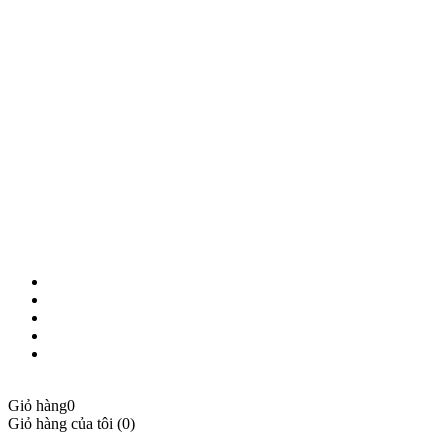
KẾT NỐI VỚI CHÚNG TÔI
© 2018 BẢN QUYỀN THUỘC VỀ NAM THỦY MOBILE
Giỏ hàng
0
Giỏ hàng của tôi (0)