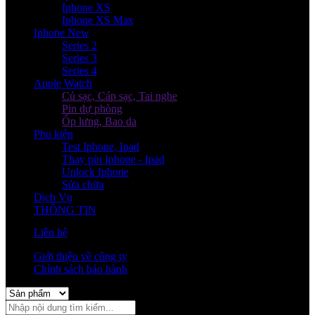
Iphone XS
Iphone XS Max
Iphone New
Series 2
Series 3
Series 4
Apple Watch
Củ sạc, Cáp sạc, Tai nghe
Pin dự phòng
Ốp lưng, Bao da
Phụ kiện
Test Iphone, Ipad
Thay pin Iphone - Ipad
Unlock Iphone
Sửa chữa
Dịch Vụ
THÔNG TIN
Liên hệ
Giới thiệu về công ty
Chính sách bảo hành