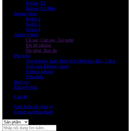
Iphone XS
Iphone XS Max
Iphone New
Series 2
Series 3
Series 4
Apple Watch
Củ sạc, Cáp sạc, Tai nghe
Pin dự phòng
Ốp lưng, Bao da
Phụ kiện
Test Iphone, Ipad đánh bại 100% lừa đảo - Click
Thay pin Iphone - Ipad
Unlock Iphone
Sửa chữa
Dịch vụ
Khuyến Mãi
Liên hệ
Giới thiệu về công ty
Chính sách bảo hành