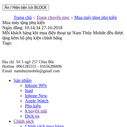
Ẩn / Hiện tiện ích BLOCK
Trang chủ
»
Trang chuyên mục
»
Mua máy tặng phụ kiện
Mua máy tặng phụ kiện
Ngày đăng: 10:14:34 27-10-2018
Mỗi khách hàng khi mua điện thoại tại Nam Thủy Mobile đều được
tặng kèm bộ phụ kiện chính hãng
Tags:
Địa chỉ: Số 5 ngõ 257 Chùa Bộc
Hotline: 0961285555 - 01656286696
Email: namthuymobile@gmail.com
Sản phẩm
Iphone 99%
Ipad
Iphone New
Apple Watch
Phụ kiện
Khuyến mãi
Dịch vụ
Chính sách
Chính sách mua hàng