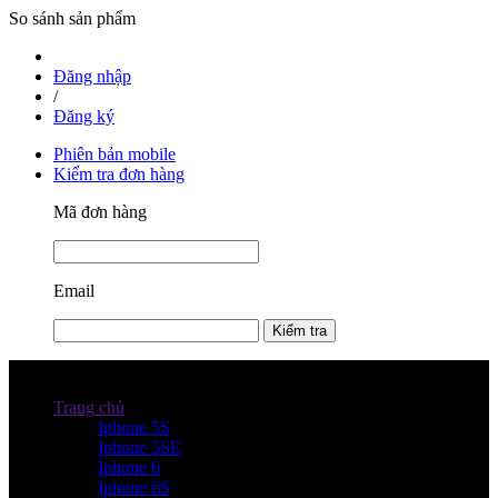
So sánh sản phẩm
Đăng nhập
/
Đăng ký
Phiên bản mobile
Kiểm tra đơn hàng
Mã đơn hàng
Email
Kiểm tra
Danh mục sản phẩm
Trang chủ
Iphone 5S
Iphone 5SE
Iphone 6
Iphone 6S