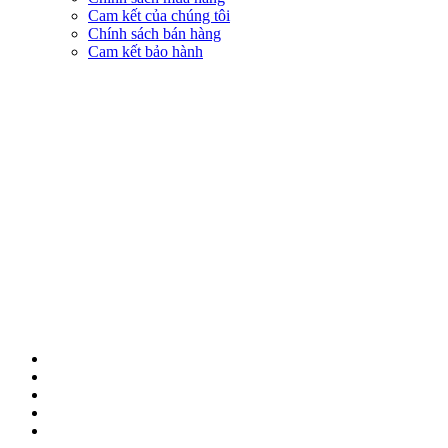
Cam kết của chúng tôi
Chính sách bán hàng
Cam kết bảo hành
KẾT NỐI VỚI CHÚNG TÔI
© 2018 BẢN QUYỀN THUỘC VỀ NAM THỦY MOBILE