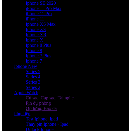
Iphone SE 2020
iPhone 11 Pro Max
iPhone 11 Pro
iPhone 11
Iphone XS Max
Iphone XS
Iphone XR
Iphone X
Iphone 8 Plus
Iphone 8
Iphone 7 Plus
Iphone 7
Iphone New
Series 5
Series 4
Series 3
Series 2
Apple Watch
Củ sạc, Cáp sạc, Tai nghe
Pin dự phòng
Ốp lưng, Bao da
Phụ kiện
Test Iphone, Ipad
Thay pin Iphone - Ipad
Unlock Iphone