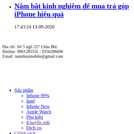
Nắm bắt kinh nghiệm để mua trả góp
iPhone hiệu quả
17:43:24 13-09-2020
Địa chỉ: Số 5 ngõ 257 Chùa Bộc
Hotline: 0961285555 - 0356286696
Email: namthuymobile@gmail.com
Hộ kinh doanh cửa hàng Nam Thủy Mobile
Giấy phép kinh doanh số: 01E8019717 do sở KH & ĐT Hà Nội cấp
ngày 19/10/2015.
Chịu trách nhiệm nội dung: Phạm Đức Nam.
Sản phẩm
Iphone 99%
Ipad
Iphone New
Apple Watch
Phụ kiện
Khuyến mãi
Dịch vụ
Chính sách