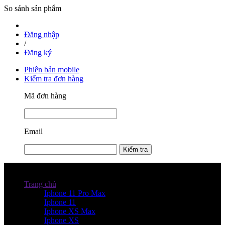
So sánh sản phẩm
Đăng nhập
/
Đăng ký
Phiên bản mobile
Kiểm tra đơn hàng
Mã đơn hàng
Email
Kiểm tra
Danh mục sản phẩm
Trang chủ
Iphone 11 Pro Max
Iphone 11
Iphone XS Max
Iphone XS