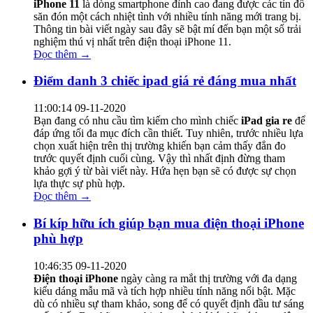
iPhone 11
là dòng smartphone đỉnh cao đang được các tín đồ
săn đón một cách nhiệt tình với nhiều tính năng mới trang bị.
Thông tin bài viết ngày sau đây sẽ bật mí đến bạn một số trải
nghiệm thú vị nhất trên điện thoại iPhone 11.
Đọc thêm →
Điểm danh 3 chiếc ipad giá rẻ đáng mua nhất
11:00:14 09-11-2020
Bạn đang có nhu cầu tìm kiếm cho mình chiếc
iPad gia re
để
đáp ứng tối đa mục đích cần thiết. Tuy nhiên, trước nhiều lựa
chọn xuất hiện trên thị trường khiến bạn cảm thấy đắn đo
trước quyết định cuối cùng. Vậy thì nhất định đừng tham
khảo gợi ý từ bài viết này. Hứa hẹn bạn sẽ có được sự chọn
lựa thực sự phù hợp.
Đọc thêm →
Bí kíp hữu ích giúp bạn mua điện thoại iPhone
phù hợp
10:46:35 09-11-2020
Điện thoại iPhone
ngày càng ra mắt thị trường với đa dạng
kiểu dáng mẫu mã và tích hợp nhiều tính năng nổi bật. Mặc
dù có nhiều sự tham khảo, song để có quyết định đầu tư sáng