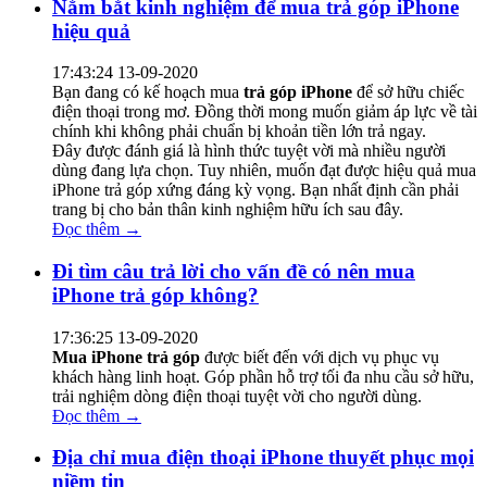
Nắm bắt kinh nghiệm để mua trả góp iPhone
hiệu quả
17:43:24 13-09-2020
Bạn đang có kế hoạch mua
trả góp iPhone
để sở hữu chiếc
điện thoại trong mơ. Đồng thời mong muốn giảm áp lực về tài
chính khi không phải chuẩn bị khoản tiền lớn trả ngay.
Đây được đánh giá là hình thức tuyệt vời mà nhiều người
dùng đang lựa chọn. Tuy nhiên, muốn đạt được hiệu quả mua
iPhone trả góp xứng đáng kỳ vọng. Bạn nhất định cần phải
trang bị cho bản thân kinh nghiệm hữu ích sau đây.
Đọc thêm →
Đi tìm câu trả lời cho vấn đề có nên mua
iPhone trả góp không?
17:36:25 13-09-2020
Mua iPhone trả góp
được biết đến với dịch vụ phục vụ
khách hàng linh hoạt. Góp phần hỗ trợ tối đa nhu cầu sở hữu,
trải nghiệm dòng điện thoại tuyệt vời cho người dùng.
Đọc thêm →
Địa chỉ mua điện thoại iPhone thuyết phục mọi
niềm tin