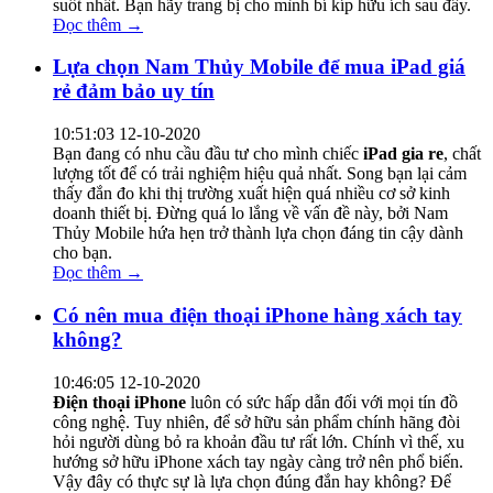
suốt nhất. Bạn hãy trang bị cho mình bí kíp hữu ích sau đây.
Đọc thêm →
Lựa chọn Nam Thủy Mobile để mua iPad giá
rẻ đảm bảo uy tín
10:51:03 12-10-2020
Bạn đang có nhu cầu đầu tư cho mình chiếc
iPad gia re
, chất
lượng tốt để có trải nghiệm hiệu quả nhất. Song bạn lại cảm
thấy đắn đo khi thị trường xuất hiện quá nhiều cơ sở kinh
doanh thiết bị. Đừng quá lo lắng về vấn đề này, bởi Nam
Thủy Mobile hứa hẹn trở thành lựa chọn đáng tin cậy dành
cho bạn.
Đọc thêm →
Có nên mua điện thoại iPhone hàng xách tay
không?
10:46:05 12-10-2020
Điện thoại iPhone
luôn có sức hấp dẫn đối với mọi tín đồ
công nghệ. Tuy nhiên, để sở hữu sản phẩm chính hãng đòi
hỏi người dùng bỏ ra khoản đầu tư rất lớn. Chính vì thế, xu
hướng sở hữu iPhone xách tay ngày càng trở nên phổ biến.
Vậy đây có thực sự là lựa chọn đúng đắn hay không? Để