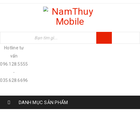
Hotline tư
vấn
096.128.5555
-
035.628.6696
DANH MỤC SẢN PHẨM
BÍ KÍP HỮU ÍCH GIÚP BẠN MUA ĐIỆN
THOẠI IPHONE PHÙ HỢP
Home
›
Tin tức
›