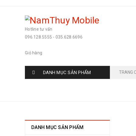
Hotline tư vấn
096.128.5555
-
035.628.6696
Giỏ hàng
DANH MỤC SẢN PHẨM
TRANG 
UNLOCK IPHONE
DANH MỤC SẢN PHẨM