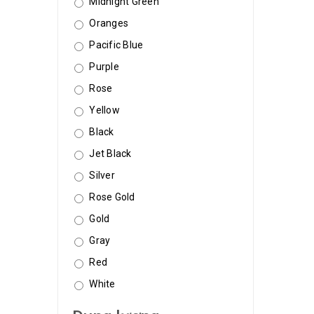
Midnight Green
Oranges
Pacific Blue
Purple
Rose
Yellow
Black
Jet Black
Silver
Rose Gold
Gold
Gray
Red
White