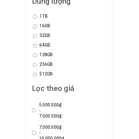
Dung lượng
1TB
16GB
32GB
64GB
128GB
256GB
512GB
Lọc theo giá
5.000.000₫
-
7.000.000₫
7.000.000₫
-
10.000.000₫