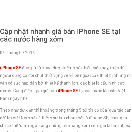
Cập nhật nhanh giá bán iPhone SE tại các nước hàng xóm
Cập nhật nhanh giá bán iPhone SE tại
các nước hàng xóm
06
Tháng 07
2016
i
Phone SE
đang là từ khóa được kiếm khá nhiều hiện nay, mặc dù
người dùng có đôi chút thất vọng vè vẻ bề ngoài của thiết bị nhưng nó
vẫn có sức hấp dẫn bởi thiết kế thanh lịch, đặc biệt là cấu hình cực
mạnh. Cùng điểm qua giá bán
iPhone SE
tại các nước lân cận Việt
Nam ngay nhé!
Theo như dự kiến thì khoảng trong tháng 5 tới tín đồ của ‘quả táo căn
dở’ tại Việt Nam sẽ có thêm sự lựa chọn mới là iPhone SE, chúng ta
chỉ có thể ‘dòm ngó’ sang những nhà hàng xóm xem giá là bao nhiêu