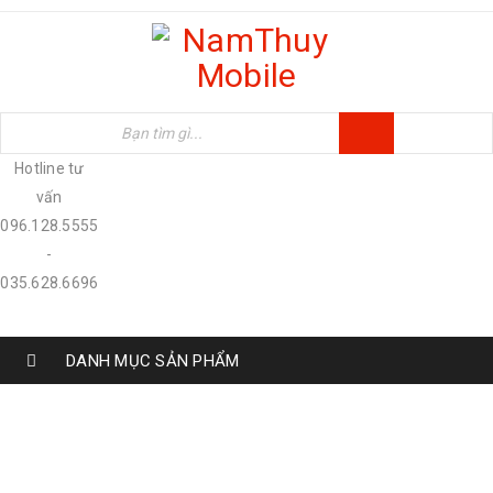
Hotline tư
vấn
096.128.5555
-
035.628.6696
DANH MỤC SẢN PHẨM
CẬP NHẬT NHANH GIÁ BÁN IPHONE SE
TẠI CÁC NƯỚC HÀNG XÓM
Home
›
Tin tức
›