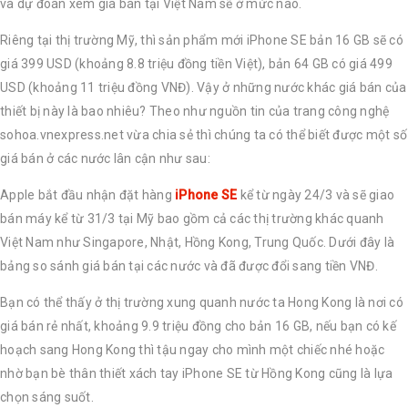
và dự đoán xem giá bán tại Việt Nam sẽ ở mức nào.
Riêng tại thị trường Mỹ, thì sản phẩm mới iPhone SE bản 16 GB sẽ có
giá 399 USD (khoảng 8.8 triệu đồng tiền Việt), bản 64 GB có giá 499
USD (khoảng 11 triệu đồng VNĐ). Vậy ở những nước khác giá bán của
thiết bị này là bao nhiêu? Theo như nguồn tin của trang công nghệ
sohoa.vnexpress.net vừa chia sẻ thì chúng ta có thể biết được một số
giá bán ở các nước lân cận như sau:
Apple bắt đầu nhận đặt hàng
iPhone SE
kể từ ngày 24/3 và sẽ giao
bán máy kể từ 31/3 tại Mỹ bao gồm cả các thị trường khác quanh
Việt Nam như Singapore, Nhật, Hồng Kong, Trung Quốc. Dưới đây là
bảng so sánh giá bán tại các nước và đã được đổi sang tiền VNĐ.
Bạn có thể thấy ở thị trường xung quanh nước ta Hong Kong là nơi có
giá bán rẻ nhất, khoảng 9.9 triệu đồng cho bản 16 GB, nếu bạn có kế
hoạch sang Hong Kong thì tậu ngay cho mình một chiếc nhé hoặc
nhờ bạn bè thân thiết xách tay iPhone SE từ Hồng Kong cũng là lựa
chọn sáng suốt.