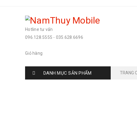
Hotline tư vấn
096.128.5555
-
035.628.6696
Giỏ hàng
DANH MỤC SẢN PHẨM
TRANG 