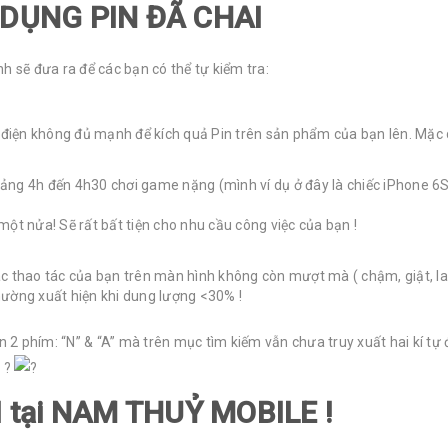
 DỤNG PIN ĐÃ CHAI
h sẽ đưa ra để các bạn có thể tự kiểm tra:
g điện không đủ mạnh để kích quả Pin trên sản phẩm của bạn lên. Mặc 
hoảng 4h đến 4h30 chơi game nặng (mình ví dụ ở đây là chiếc iPhone 6
ột nửa! Sẽ rất bất tiện cho nhu cầu công việc của bạn !
các thao tác của bạn trên màn hình không còn mượt mà ( chậm, giật, l
thường xuất hiện khi dung lượng <30% !
n 2 phím: “N” & “A” mà trên mục tìm kiếm vẫn chưa truy xuất hai kí tự
o ?
I tại NAM THUỶ MOBILE !