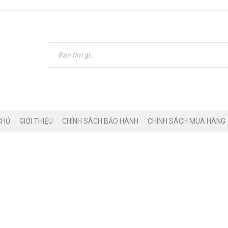
CHỦ
GIỚI THIỆU
CHÍNH SÁCH BẢO HÀNH
CHÍNH SÁCH MUA HÀNG
THAY PIN IPHONE – IPAD
Home
›
Dịch vụ
›
Thay pin Iphone – Ipad