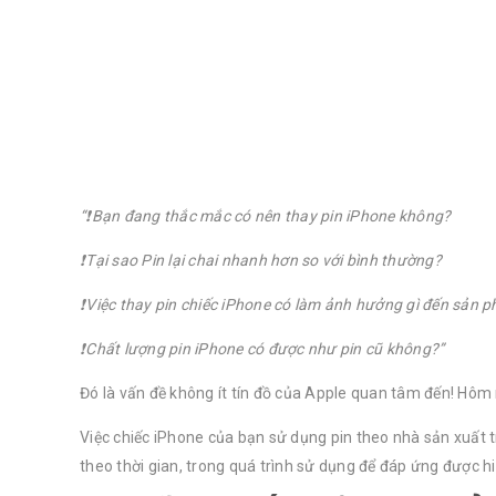
“❗️Bạn đang thắc mắc có nên thay pin iPhone không?
❗️Tại sao Pin lại chai nhanh hơn so với bình thường?
❗️Việc thay pin chiếc iPhone có làm ảnh hưởng gì đến sản
❗️Chất lượng pin iPhone có được như pin cũ không?”
Đó là vấn đề không ít tín đồ của Apple quan tâm đến! Hôm 
Việc chiếc iPhone của bạn sử dụng pin theo nhà sản xuất t
theo thời gian, trong quá trình sử dụng để đáp ứng được hi