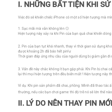
I. NHỮNG BẤT TIỆN KHI SỬ
Việc đó sẽ khiến chiếc iPhone có một số hiện tượng mà mìn
Sạc mãi mà vẫn không lên 🙁
Hiện tượng này xảy ra khi Pin của bạn quá chai khiến dòn
Pin của bạn tụt khá nhanh, thay vì thời gian sử dụng k
được khoảng 2h đã báo hết pin!ư
Thời gian đáp ứng nhu cầu của người dùng bị giảm gần đi m
Vấn đề này chắc không ít bạn gặp phải. Khi Pin bị chai 
lại thì mọi hiện tượng trên đều biến mất ! Hiện tượng này 
Ví dụ: Khi pin sản phẩm đã chai, phồng. Mình đã thao tác ấ
thường, nếu các bạn chơi game thì độ trễ nó sẽ lớn thế nà
II. LÝ DO NÊN THAY PIN MỚ