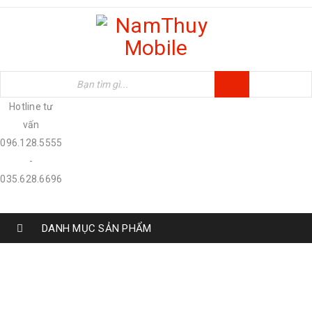
Hotline tư
vấn
096.128.5555
-
035.628.6696
DANH MỤC SẢN PHẨM
IPAD PRO - AI NÊN MUA VÀ AI THÌ
KHÔNG
Home
›
Tin tức
›
Ipad Pro - Ai nên mua và ai thì không