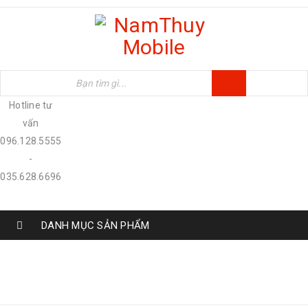
Hotline tư
vấn
096.128.5555
-
035.628.6696
DANH MỤC SẢN PHẨM
Trang chủ
›
Sản phẩm
6.1"
Màn hình
›
6.1"