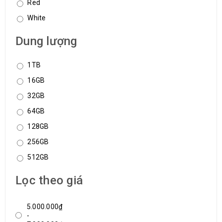
Red
White
Dung lượng
1TB
16GB
32GB
64GB
128GB
256GB
512GB
Lọc theo giá
5.000.000₫
-