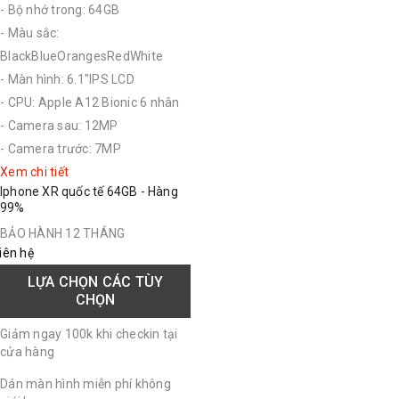
- Bộ nhớ trong: 64GB
- Màu sắc:
BlackBlueOrangesRedWhite
- Màn hình: 6.1"IPS LCD
- CPU: Apple A12 Bionic 6 nhân
- Camera sau: 12MP
- Camera trước: 7MP
Xem chi tiết
Iphone XR quốc tế 64GB - Hàng
99%
BẢO HÀNH 12 THÁNG
iên hệ
LỰA CHỌN CÁC TÙY
CHỌN
Giảm ngay 100k khi checkin tại
cửa hàng
Dán màn hình miễn phí không