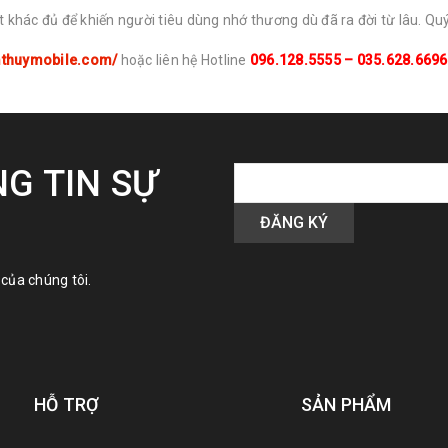
t khác đủ để khiến người tiêu dùng nhớ thương dù đã ra đời từ lâu. Q
mthuymobile.com/
hoặc liên hệ Hotline
096.128.5555 – 035.628.6696
G TIN SỰ
của chúng tôi.
HỖ TRỢ
SẢN PHẨM