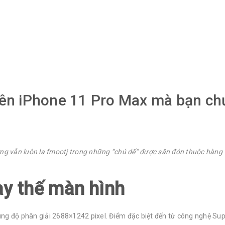
n tức
›
Những tính năng độc đáo trên iPhone 11 Pro Max mà 
ên iPhone 11 Pro Max mà bạn chư
ưng vẫn luôn la fmootj trong những “chú dế” được săn đón thuộc hàng 
ay thế màn hình
cùng độ phân giải 2688×1242 pixel. Điểm đặc biệt đến từ công nghệ Su