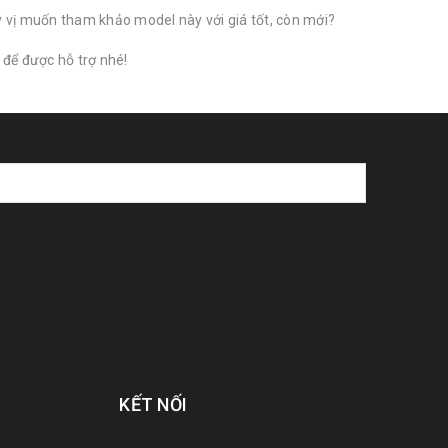
uý vị muốn tham khảo model này với giá tốt, còn mới?
để được hỗ trợ nhé!
KẾT NỐI