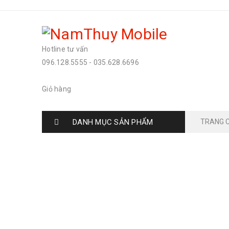
Hotline tư vấn
096.128.5555
-
035.628.6696
Giỏ hàng
DANH MỤC SẢN PHẨM
TRANG 
NHỮNG TÍNH NĂNG