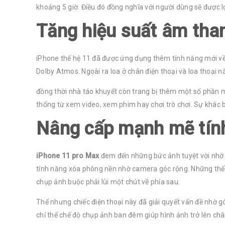
khoảng 5 giờ. Điều đó đồng nghĩa với người dùng sẽ được l
Tăng hiệu suất âm tha
iPhone thế hệ 11 đã được ứng dụng thêm tính năng mới về
Dolby Atmos. Ngoài ra loa ở chân điện thoại và loa thoại
đồng thời nhà táo khuyết còn trang bị thêm một số phần 
thống từ xem video, xem phim hay chơi trò chơi. Sự khác b
Nâng cấp mạnh mẽ tín
iPhone 11 pro Max
đem đến những bức ảnh tuyệt vời nhờ b
tính năng xóa phông nền nhờ camera góc rộng. Những thế 
chụp ảnh buộc phải lùi một chút về phía sau.
Thế nhưng chiếc điện thoại này đã giải quyết vấn đề nhờ 
chỉ thế chế độ chụp ảnh ban đêm giúp hình ảnh trở lên ch