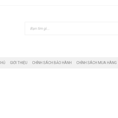
CHỦ
GIỚI THIỆU
CHÍNH SÁCH BẢO HÀNH
CHÍNH SÁCH MUA HÀNG
 ĐỘC ĐÁO TRÊN IPHONE 1
CHƯA BIẾT