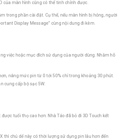
D của màn hình cũng có thể tinh chỉnh được.
m trong phần cài đặt. Cụ thể, nếu màn hình bị hỏng, người
portant Display Message” cùng nội dung đi kèm.
n công việc hoặc mục đích sử dụng của người dùng. Nhằm hỗ
ơn, nâng mức pin từ 0 tới 50% chỉ trong khoảng 30 phút.
ẫn cung cấp bộ sạc 5W.
 được tuổi thọ cao hơn. Nhà Táo đã bỏ đi 3D Touch kết
X thì chú dế này có thời lượng sử dụng pin lâu hơn đến