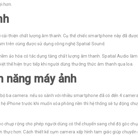
ợi hơn.
nh
 cải thiện chất lượng âm thanh. Cụ thể chiếc smartphone này đã đượ
 nằm trên cùng được sử dụng công nghệ Spatial Sound.
mềm ảo hóa có tác dụng tăng chất lượng âm thanh. Spatial Audio làm 
iệt thể hiện trực tiếp khi người dùng thưởng thức âm thanh qua loa.
h năng máy ảnh
ộ ba camera. nếu so sánh với nhiều smartphone đã có đến 4 camera thì
hệ iPhone trước khi muốn xóa phông nền thì hệ thống sẽ tự động chuy
góc chụp rộng cho phép người dùng có thể chuyển sang chế độ góc ch
ân thực hơn. Cách thiết kế cụm camera xếp hình tam giác giúp chuyển