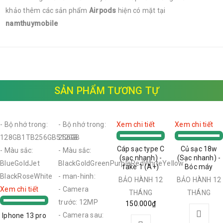
khảo thêm các sản phẩm
Airpods
hiện có mặt tại
namthuymobile
SẢN PHẨM TƯƠNG TỰ
- Bộ nhớ trong:
- Bộ nhớ trong:
Xem chi tiết
Xem chi tiết
128GB1TB256GB512GB
256GB
Cáp sạc type C
Củ sạc 18w
- Màu sắc:
- Màu sắc:
(sạc nhanh) -
(Sạc nhanh) -
BlueGoldJet
BlackGoldGreenPurpleRedWhiteYellow
fake 1 (A+)
Bóc máy
BlackRoseWhite
- man-hinh:
BẢO HÀNH 12
BẢO HÀNH 12
Xem chi tiết
- Camera
THÁNG
THÁNG
trước: 12MP
150.000₫
- Camera sau:
Iphone 13 pro