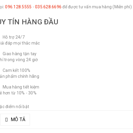
ọi:
096.128.5555
-
035.628.6696
để được tư vấn mua hàng (Miễn phí)
UY TÍN HÀNG ĐẦU
Hỗ trợ 24/7
iải đáp mọi thắc mắc
Giao hàng tận tay
hỉ trong vòng 24 giờ
Cam kết 100%
ản phẩm chính hãng
Mua hàng tiết kiệm
ẻ hơn từ 10% - 30%
ặc điểm nổi bật
MÔ TẢ