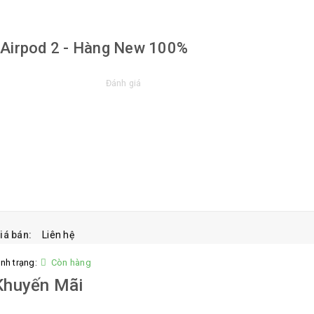
Airpod 2 - Hàng New 100%
Đánh giá
iá bán:
Liên hệ
ình trạng:
Còn hàng
Khuyến Mãi