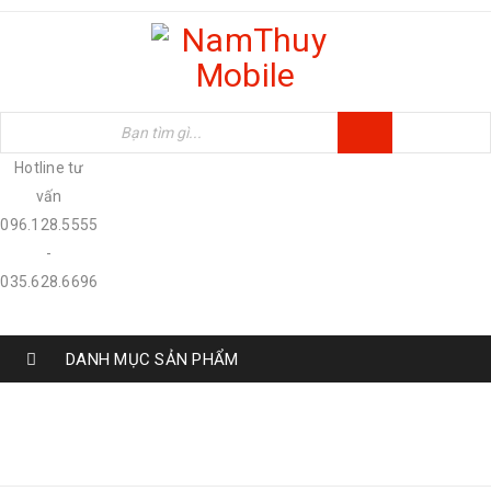
Hotline tư
vấn
096.128.5555
-
035.628.6696
DANH MỤC SẢN PHẨM
Trang chủ
›
Sản phẩm
›
Sản phẩm khác
›
Airpod
2 - Hàng New 100%