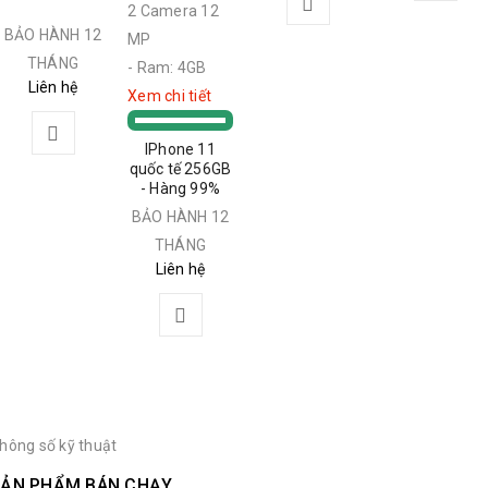
2 Camera 12
BẢO HÀNH 12
MP
THÁNG
- Ram: 4GB
Liên hệ
Xem chi tiết
IPhone 11
quốc tế 256GB
- Hàng 99%
BẢO HÀNH 12
THÁNG
Liên hệ
hông số kỹ thuật
ẢN PHẨM BÁN CHẠY