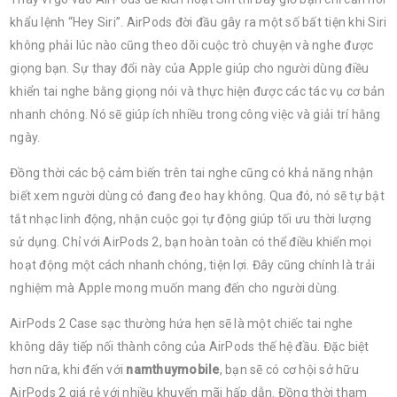
khẩu lệnh “Hey Siri”. AirPods đời đầu gây ra một số bất tiện khi Siri
không phải lúc nào cũng theo dõi cuộc trò chuyện và nghe được
giọng bạn. Sự thay đổi này của Apple giúp cho người dùng điều
khiển tai nghe bằng giọng nói và thực hiện được các tác vụ cơ bản
nhanh chóng. Nó sẽ giúp ích nhiều trong công việc và giải trí hằng
ngày.
Đồng thời các bộ cảm biến trên tai nghe cũng có khả năng nhận
biết xem người dùng có đang đeo hay không. Qua đó, nó sẽ tự bật
tắt nhạc linh động, nhận cuộc gọi tự động giúp tối ưu thời lượng
sử dụng. Chỉ với AirPods 2, bạn hoàn toàn có thể điều khiển mọi
hoạt động một cách nhanh chóng, tiện lợi. Đây cũng chính là trải
nghiệm mà Apple mong muốn mang đến cho người dùng.
AirPods 2 Case sạc thường hứa hẹn sẽ là một chiếc tai nghe
không dây tiếp nối thành công của AirPods thế hệ đầu. Đặc biệt
hơn nữa, khi đến với
namthuymobile
, bạn sẽ có cơ hội sở hữu
AirPods 2 giá rẻ với nhiều khuyến mãi hấp dẫn. Đồng thời tham