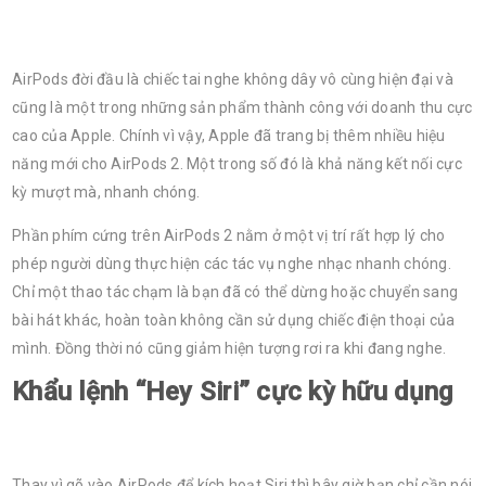
AirPods đời đầu là chiếc tai nghe không dây vô cùng hiện đại và
cũng là một trong những sản phẩm thành công với doanh thu cực
cao của Apple. Chính vì vậy, Apple đã trang bị thêm nhiều hiệu
năng mới cho AirPods 2. Một trong số đó là khả năng kết nối cực
kỳ mượt mà, nhanh chóng.
Phần phím cứng trên AirPods 2 nằm ở một vị trí rất hợp lý cho
phép người dùng thực hiện các tác vụ nghe nhạc nhanh chóng.
Chỉ một thao tác chạm là bạn đã có thể dừng hoặc chuyển sang
bài hát khác, hoàn toàn không cần sử dụng chiếc điện thoại của
mình. Đồng thời nó cũng giảm hiện tượng rơi ra khi đang nghe.
Khẩu lệnh “Hey Siri” cực kỳ hữu dụng
Thay vì gõ vào AirPods để kích hoạt Siri thì bây giờ bạn chỉ cần nói