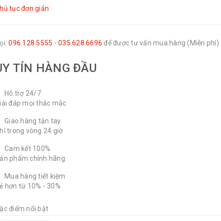
hủ tục đơn giản
ọi:
096.128.5555
-
035.628.6696
để được tư vấn mua hàng (Miễn phí)
UY TÍN HÀNG ĐẦU
Hỗ trợ 24/7
iải đáp mọi thắc mắc
Giao hàng tận tay
hỉ trong vòng 24 giờ
Cam kết 100%
ản phẩm chính hãng
Mua hàng tiết kiệm
ẻ hơn từ 10% - 30%
ặc điểm nổi bật