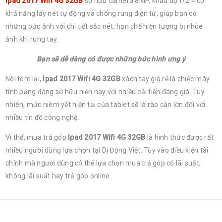
Ipad 2017 Wifi 4G 32GB
sở hữu camera 8MP, khẩu độ f/2.4 có
khả năng lấy nét tự động và chống rung điện tử, giúp bạn có
những bức ảnh với chi tiết sắc nét, hạn chế hiện tượng bị nhòe
ảnh khi rung tay.
Bạn sẽ dễ dàng có được những bức hình ưng ý
Nói tóm lại,
Ipad 2017 Wifi 4G 32GB
xách tay giá rẻ là chiếc máy
tính bảng đáng sở hữu hiện nay với nhiều cải tiến đáng giá. Tuy
nhiên, mức niêm yết hiện tại của tablet sẽ là rào cản lớn đối với
nhiều tín đồ công nghệ.
Vì thế, mua trả góp
Ipad 2017 Wifi 4G 32GB
là hình thức được rất
nhiều người dùng lựa chọn tại Di Động Việt. Tùy vào điều kiện tài
chính mà người dùng có thể lựa chọn mua trả góp có lãi suất,
không lãi suất hay trả góp online.