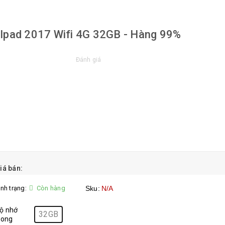
Ipad 2017 Wifi 4G 32GB - Hàng 99%
Đánh giá
iá bán:
ình trạng:
Còn hàng
Sku:
N/A
ộ nhớ
32GB
rong