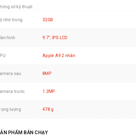
hông số kỹ thuật
ộ nhớ trong
32GB
àn hình
9.7"
,
IPS LCD
PU
Apple A9 2 nhân
amera sau
8MP
amera trước
1.2MP
rọng lượng
478 g
ẢN PHẨM BÁN CHẠY