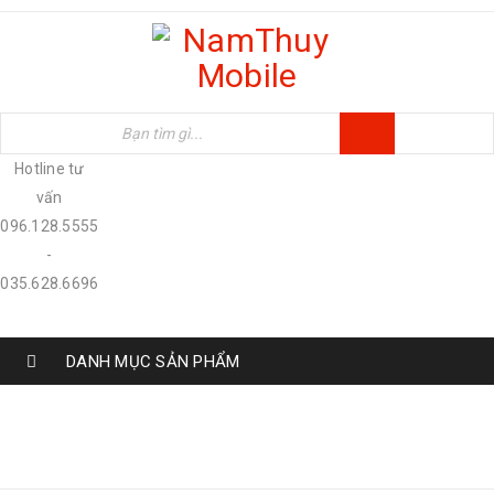
Hotline tư
vấn
096.128.5555
-
035.628.6696
DANH MỤC SẢN PHẨM
Trang chủ
›
Sản phẩm
›
IPAD
›
Ipad 2017
›
Ipad
2017 Wifi 4G 32GB - Hàng 99%