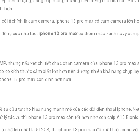
 đẹp thời thượng, đẳng cấp mang thương hiệu riêng của nhà táo. So vớ
hị hơn.
ày có lẽ chính là cụm camera. Iphone 13 pro max có cụm camera lớn h
 đồng của nhà táo,
iphone 12 pro max
có thêm màu xanh navy còn ip
MP, nhưng nếu xét chi tiết chắc chắn camera của iphone 13 pro max 
o có kích thước cảm biến lớn hơn nên đương nhiên khả năng chụp lấy n
phone 13 pro max còn đỉnh hơn nữa.
ề sự đầu tư cho hiệu năng mạnh mẽ của các đời điện thoại iphone. Nế
 lý tác vụ thì iphone 13 pro max còn tốt hơn nhờ con chip A15 Bionic
bộ nhớ lớn nhất là 512GB, thì iphone 13 pro max đã xuất hiện cùng vớ