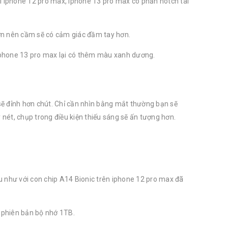
i iphone 12 pro max, iphone 13 pro max có phần notch tai
ơn nên cầm sẽ có cảm giác đầm tay hơn.
hone 13 pro max lại có thêm màu xanh dương.
sẽ đỉnh hơn chút. Chỉ cần nhìn bằng mắt thường bạn sẽ
ét, chụp trong điều kiện thiếu sáng sẽ ấn tượng hơn.
u như với con chip A14 Bionic trên iphone 12 pro max đã
.
i phiên bản bộ nhớ 1TB.