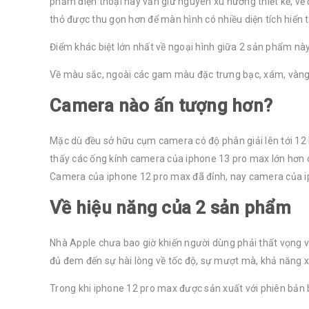
phẩm điện thoại này vẫn giữ nguyên xu hướng thiết kế, vẻ
thỏ được thu gọn hơn để màn hình có nhiều diện tích hiển t
Điểm khác biệt lớn nhất về ngoại hình giữa 2 sản phẩm n
Về màu sắc, ngoài các gam màu đặc trưng bạc, xám, vàng
Camera nào ấn tượng hơn?
Mặc dù đều sở hữu cụm camera có độ phân giải lên tới 12 
thấy các ống kính camera của iphone 13 pro max lớn hơn d
Camera của iphone 12 pro max đã đỉnh, nay camera của i
Về hiệu năng của 2 sản phẩm
Nhà Apple chưa bao giờ khiến người dùng phải thất vọng v
đủ đem đến sự hài lòng về tốc độ, sự mượt mà, khả năng xử
Trong khi iphone 12 pro max được sản xuất với phiên bản 