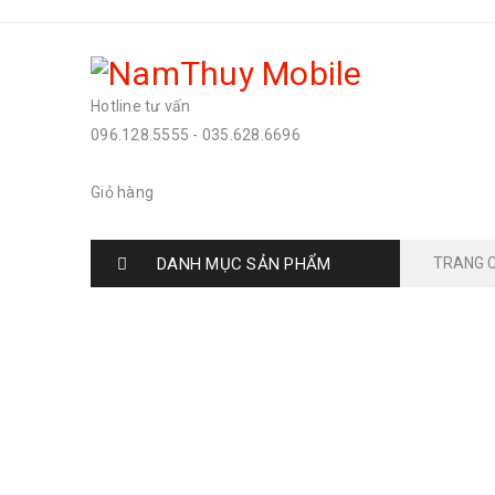
Hotline tư vấn
096.128.5555
-
035.628.6696
Giỏ hàng
DANH MỤC SẢN PHẨM
TRANG 
SO SÁNH IPHONE 13 P
Home
›
Tin tức