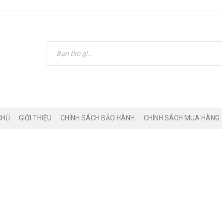
CHỦ
GIỚI THIỆU
CHÍNH SÁCH BẢO HÀNH
CHÍNH SÁCH MUA HÀNG
RO MAX VÀ IPHONE 12 PRO MAX: MU
›
So sánh iPhone 13 Pro Max và iPhone 12 Pro Max: Mua i