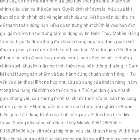
Như vậy, có nên mua iPhone trả góp hay không sẽ phụ thuộc vào
chính điều kiện cụ thể của bạn. Quyết định chỉ đem lại hiệu quả khi
bạn xác định chính xác về ngân sách đầu tư. Kết hợp cân đối thu chi
để thanh toán đúng hạn. Điều quan trọng nhất chính là việc bạn cần
gửi gắm niềm tin tại trung tâm di động uy tín Nam Thủy Mobile. Bằng
thương hiệu đã được đông đảo khách hàng hợp tác, đơn vị cam kết
đáp ứng mọi yêu cầu khắt khe nhất của bạn. Mua trả góp điện thoại
iPhone tại http://namthuymobile.com/, bạn sẽ có cơ hội: + Hưởng
chính sách khuyến mãi như hình thức mua bán thông thường. + Cam
kết chất lượng sản phẩm và bảo hành đúng chuẩn chính hãng. + Tư
vấn về điện thoại iPhone hợp nhu cầu sử dụng của khách hàng, nằm
trong khả năng tài chính có thể chi trả. + Thủ tục đơn giản, nhanh
gọn, không yêu cầu chứng minh tài chính, thế chấp tài sản hay công
chứng giấy tờ. + Hướng dẫn tận tình cách thức trải nghiệm iPhone
hiệu quả. Tận dụng tối đa mọi tính năng ưu việt tích hợp trên điện
thoại. Đường dây nóng của Nam Thủy Mobile 0961285555 –
0356286696 luôn sẵn sàng tiếp nhận yêu cầu khách hàng. Vì thế, bạn
hãy liên hệ và trao đổi trực tiếp mong muốn mua iPhone trả góp ngay