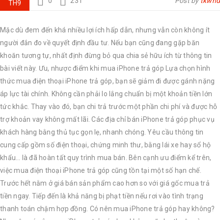
0
231
Post by
tkwhd
TH9
Mặc dù đem đến khá nhiều lợi ích hấp dẫn, nhưng vẫn còn không ít
người đắn đo về quyết định đầu tư. Nếu bạn cũng đang gặp băn
khoăn tương tự, nhất định đừng bỏ qua chia sẻ hữu ích từ thông tin
bài viết này. Ưu, nhược điểm khi mua iPhone trả góp Lựa chọn hình
thức mua điện thoại iPhone trả góp, bạn sẽ giảm đi được gánh nặng
áp lực tài chính. Không cần phải lo lắng chuẩn bị một khoản tiền lớn
tức khắc. Thay vào đó, bạn chi trả trước một phần chi phí và được hỗ
trợ khoản vay không mất lãi. Các địa chỉ bán iPhone trả góp phục vụ
khách hàng bằng thủ tục gọn lẹ, nhanh chóng. Yêu cầu thông tin
cung cấp gồm số điện thoại, chứng minh thư, bằng lái xe hay sổ hộ
khẩu… là đã hoàn tất quy trình mua bán. Bên cạnh ưu điểm kể trên,
việc mua điện thoại iPhone trả góp cũng tồn tại một số hạn chế.
Trước hết nằm ở giá bán sản phẩm cao hơn so với giá gốc mua trả
tiền ngay. Tiếp đến là khả năng bị phạt tiền nếu rơi vào tình trạng
thanh toán chậm hợp đồng. Có nên mua iPhone trả góp hay không?