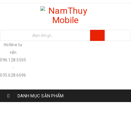
Hotline tư
vấn
096.128.5555
-
035.628.6696
DANH MỤC SẢN PHẨM
TAG: IPHONE TRẢ GÓP
Home
›
Tagged "iPhone trả góp"