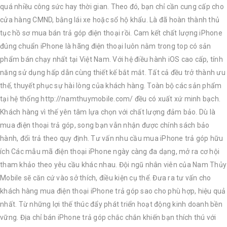
quá nhiều công sức hay thời gian. Theo đó, bạn chỉ cần cung cấp cho
cửa hàng CMND, bằng lái xe hoặc sổ hộ khẩu. Là đã hoàn thành thủ
tục hồ sơ mua bán trả góp điện thoại rồi. Cam kết chất lượng iPhone
đúng chuẩn iPhone là hãng điện thoại luôn nằm trong top có sản
phẩm bán chạy nhất tại Việt Nam. Với hệ điều hành iOS cao cấp, tính
năng sử dụng hấp dẫn cùng thiết kế bắt mắt. Tất cả đều trở thành ưu
thế, thuyết phục sự hài lòng của khách hàng. Toàn bộ các sản phẩm
tại hệ thống http://namthuymobile.com/ đều có xuất xứ minh bạch.
Khách hàng vì thế yên tâm lựa chọn với chất lượng đảm bảo. Dù là
mua điện thoại trả góp, song bạn vẫn nhận được chính sách bảo
hành, đổi trả theo quy định. Tư vấn nhu cầu mua iPhone trả góp hữu
ích Các mẫu mã điện thoại iPhone ngày càng đa dạng, mở ra cơ hội
tham khảo theo yêu cầu khác nhau. Đội ngũ nhân viên của Nam Thủy
Mobile sẽ căn cứ vào sở thích, điều kiện cụ thể. Đưa ra tư vấn cho
khách hàng mua điện thoại iPhone trả góp sao cho phù hợp, hiệu quả
nhất. Từ những lợi thế thúc đẩy phát triển hoạt động kinh doanh bền
vững. Địa chỉ bán iPhone trả góp chắc chắn khiến bạn thích thú với