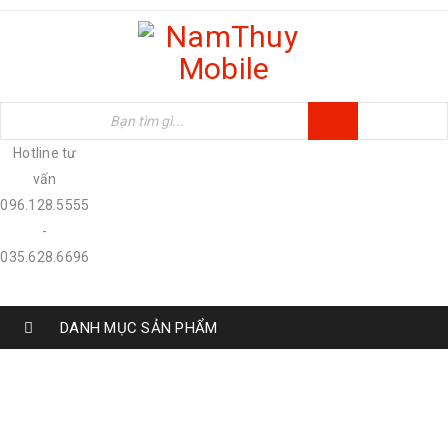
Hotline tư
vấn
096.128.5555
-
035.628.6696
DANH MỤC SẢN PHẨM
ANH HÙNG - XÃ ĐÀN, HÀ NỘI
Home
›
Testimonial
›
Anh Hùng - Xã Đàn, Hà Nội