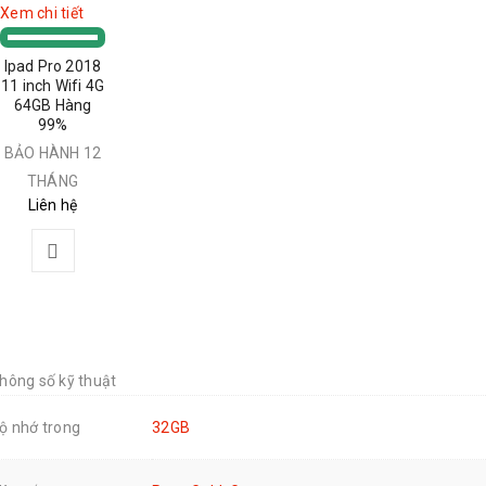
Xem chi tiết
Ipad Pro 2018
11 inch Wifi 4G
64GB Hàng
99%
BẢO HÀNH 12
THÁNG
Liên hệ
hông số kỹ thuật
ộ nhớ trong
32GB