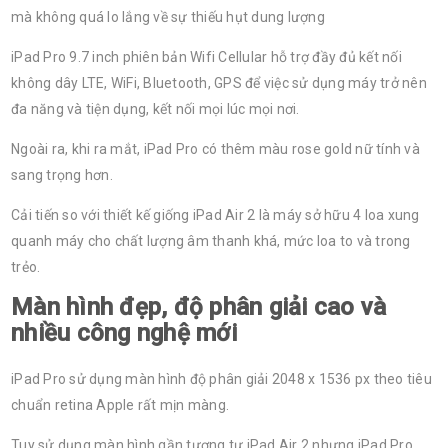
mà không quá lo lắng về sự thiếu hụt dung lượng
iPad Pro 9.7 inch phiên bản Wifi Cellular hỗ trợ đầy đủ kết nối
không dây LTE, WiFi, Bluetooth, GPS để việc sử dụng máy trở nên
đa năng và tiện dụng, kết nối mọi lúc mọi nơi.
Ngoài ra, khi ra mắt, iPad Pro có thêm màu rose gold nữ tính và
sang trọng hơn.
Cải tiến so với thiết kế giống iPad Air 2 là máy sở hữu 4 loa xung
quanh máy cho chất lượng âm thanh khá, mức loa to và trong
trẻo.
Màn hình đẹp, độ phân giải cao và
nhiều công nghệ mới
iPad Pro sử dụng màn hình độ phân giải 2048 x 1536 px theo tiêu
chuẩn retina Apple rất mịn màng.
Tuy sử dụng màn hình gần tương tự iPad Air 2 nhưng iPad Pro