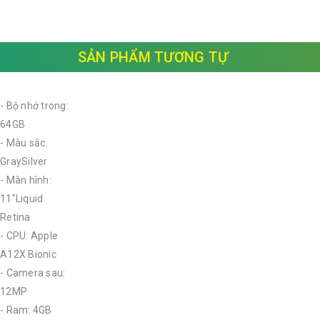
SẢN PHẨM TƯƠNG TỰ
- Bộ nhớ trong:
64GB
- Màu sắc:
GraySilver
- Màn hình:
11"Liquid
Retina
- CPU: Apple
A12X Bionic
- Camera sau:
12MP
- Ram: 4GB