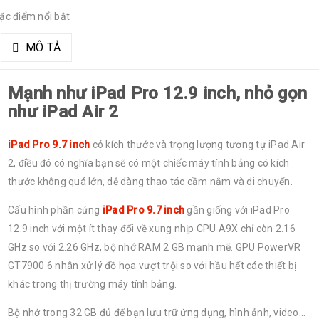
ặc điểm nổi bật
MÔ TẢ
Mạnh như iPad Pro 12.9 inch, nhỏ gọn
như iPad Air 2
iPad Pro 9.7 inch
có kích thước và trọng lượng tương tự iPad Air
2, điều đó có nghĩa bạn sẽ có một chiếc máy tính bảng có kích
thước không quá lớn, dễ dàng thao tác cầm nắm và di chuyển.
Cấu hình phần cứng
iPad Pro 9.7 inch
gần giống với iPad Pro
12.9 inch với một ít thay đổi về xung nhịp CPU A9X chỉ còn 2.16
GHz so với 2.26 GHz, bộ nhớ RAM 2 GB mạnh mẽ. GPU PowerVR
GT7900 6 nhân xử lý đồ họa vượt trội so với hầu hết các thiết bị
khác trong thị trường máy tính bảng.
Bộ nhớ trong 32 GB đủ để bạn lưu trữ ứng dụng, hình ảnh, video…