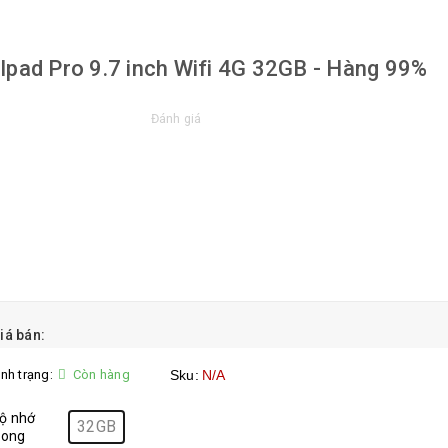
Ipad Pro 9.7 inch Wifi 4G 32GB - Hàng 99%
Đánh giá
iá bán:
ình trạng:
Còn hàng
Sku:
N/A
ộ nhớ
32GB
rong