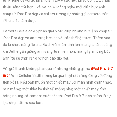
tự iPhone 6s với độ phân giải 12 MP sắc nét, khẩu độ f/2.2 chụp
thiếu sáng tốt hơn… và rất nhiều công nghệ mới giúp bức ảnh
chụp từ iPad Pro đẹp và chi tiết tương tự những gì camera trên
iPhone 6s làm được.
Camera Selfie có độ phân giải 5 MP giúp những bức ảnh chụp từ
iPad Pro đẹp và ấn tượng hơn so với các thế hệ trước. Thêm vào
đó là chức năng Retina Flash với màn hình lớn mang lại ánh sáng
khi Selfie gần giống ánh sáng tự nhiên hơn, mang lại những bức
ảnh “tự sướng” rạng rỡ hơn bao giờ hết.
Với giá thành không phải quá rẻ nhưng những gì mà
iPad Pro 9.7
inch
Wifi Cellular 32GB mang lại quả thật rất xứng đáng với đồng
tiền bỏ ra. Nếu bạn muốn một chiếc máy với màn hình chân thực,
mịn màng; một thiết kế tinh tế, mỏng nhẹ; một chiếc máy tính
bảng nhưng có camera xuất sắc thì iPad Pro 9.7 inch chính là sự
lựa chọn tối ưu của bạn.