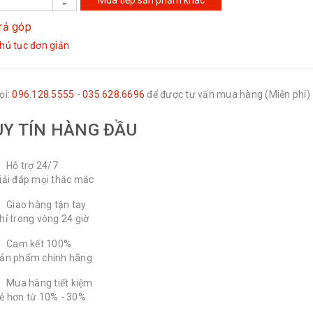
Mua tiếp sản phẩm khác
rả góp
hủ tục đơn giản
ọi:
096.128.5555
-
035.628.6696
để được tư vấn mua hàng (Miễn phí)
UY TÍN HÀNG ĐẦU
Hỗ trợ 24/7
iải đáp mọi thắc mắc
Giao hàng tận tay
hỉ trong vòng 24 giờ
Cam kết 100%
ản phẩm chính hãng
Mua hàng tiết kiệm
ẻ hơn từ 10% - 30%