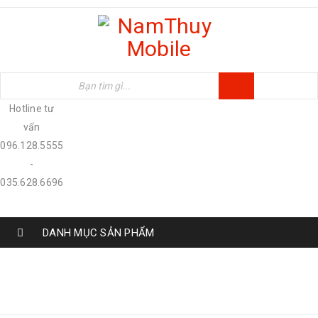
Hotline tư
vấn
096.128.5555
-
035.628.6696
DANH MỤC SẢN PHẨM
Trang chủ
›
Sản phẩm
›
IPAD
›
Ipad Pro
›
Ipad
Pro 9.7 inch Wifi 4G 32GB - Hàng 99%