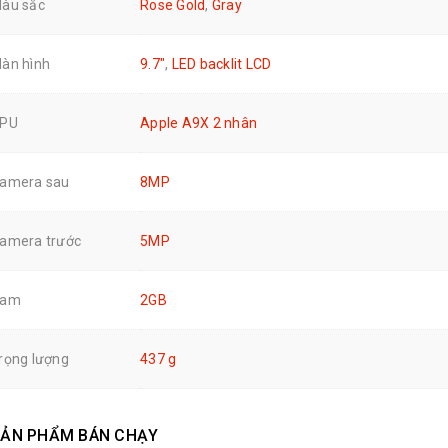
àu sắc
Rose Gold
,
Gray
àn hình
9.7"
,
LED backlit LCD
PU
Apple A9X 2 nhân
amera sau
8MP
amera trước
5MP
Ram
2GB
rọng lượng
437 g
ẢN PHẨM BÁN CHẠY